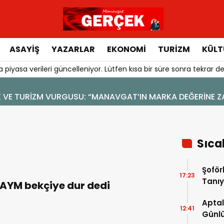
ASAYIŞ
YAZARLAR
EKONOMI
TURIZM
KÜLT
 piyasa verileri güncelleniyor. Lütfen kısa bir süre sonra tekrar de
VGAT’IN MARKA DEĞERİNE ZARAR VERİLMEMELİ”
Sıca
Şoför
17:23
Tanıy
AYM bekçiye dur dedi
Aptal
12:41
Günlü