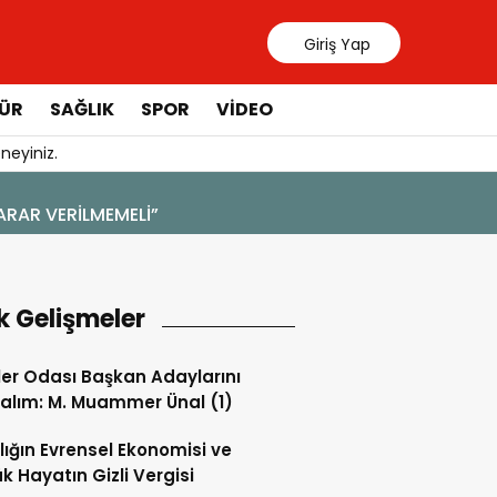
Giriş Yap
ÜR
SAĞLIK
SPOR
VIDEO
neyiniz.
4 Ağustos 2026 - 19:47
YENİ BİR DİN: SOSYAL MEDYA
k Gelişmeler
ler Odası Başkan Adaylarını
alım: M. Muammer Ünal (1)
lığın Evrensel Ekonomisi ve
k Hayatın Gizli Vergisi