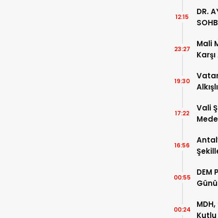
DR. A
12:15
SOHB
Mali 
23:27
Karşı
Vatan
19:30
Alkışl
Vali 
17:22
Meden
Temsi
Antal
16:56
Şekil
DEM P
00:55
Günü
MDH, 
00:24
Kutlu