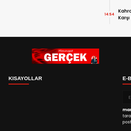
Kahr
14:54
Karşı
KISAYOLLAR
E-
man
tara
post