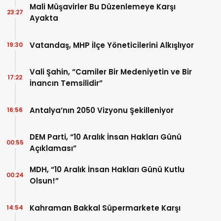
Mali Müşavirler Bu Düzenlemeye Karşı
23:27
Ayakta
Vatandaş, MHP İlçe Yöneticilerini Alkışlıyor
19:30
Vali Şahin, “Camiler Bir Medeniyetin ve Bir
17:22
İnancın Temsilidir”
Antalya’nın 2050 Vizyonu Şekilleniyor
16:56
DEM Parti, “10 Aralık İnsan Hakları Günü
00:55
Açıklaması”
MDH, “10 Aralık İnsan Hakları Günü Kutlu
00:24
Olsun!”
Kahraman Bakkal Süpermarkete Karşı
14:54