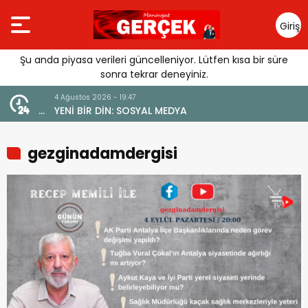
Giriş
Yap
Şu anda piyasa verileri güncelleniyor. Lütfen kısa bir süre
sonra tekrar deneyiniz.
4 Ağustos 2026 - 19:47
URGUSU:
YENİ BİR DİN: SOSYAL MEDYA
MELİ”
gezginadamdergisi