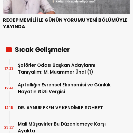
RECEP MEMİLİ İLE GÜNÜN YORUMU YENİ BÖLÜMÜYLE
YAYINDA
Sıcak Gelişmeler
Şoförler Odası Başkan Adaylarını
17:23
Tanıyalım: M. Muammer Ünal (1)
Aptallığın Evrensel Ekonomisi ve Günlük
12:41
Hayatın Gizli Vergisi
DR. AYNUR EKEN VE KENDİMLE SOHBET
12:15
Mali Müşavirler Bu Düzenlemeye Karşı
23:27
Ayakta