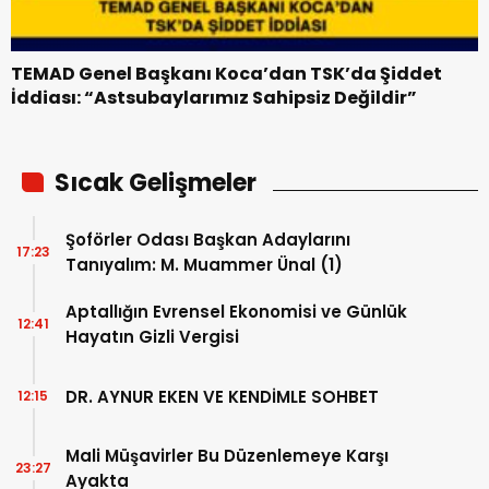
TEMAD Genel Başkanı Koca’dan TSK’da Şiddet
İddiası: “Astsubaylarımız Sahipsiz Değildir”
Sıcak Gelişmeler
Şoförler Odası Başkan Adaylarını
17:23
Tanıyalım: M. Muammer Ünal (1)
Aptallığın Evrensel Ekonomisi ve Günlük
12:41
Hayatın Gizli Vergisi
DR. AYNUR EKEN VE KENDİMLE SOHBET
12:15
Mali Müşavirler Bu Düzenlemeye Karşı
23:27
Ayakta