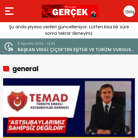
Giriş
Yap
Şu anda piyasa verileri güncelleniyor. Lütfen kısa bir süre
sonra tekrar deneyiniz.
5 Ağustos 2026 - 12:04
BAŞKAN VEKİLİ ÇİÇEK’TEN EŞİTLİK VE TURİZM VURGUSU:
“MANAVGAT’IN MARKA DEĞERİNE ZARAR VERİLMEMELİ”
general