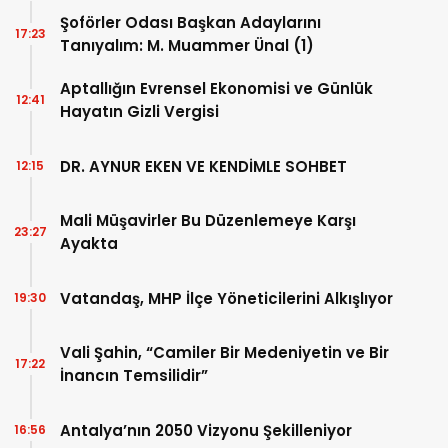
Şoförler Odası Başkan Adaylarını
17:23
Tanıyalım: M. Muammer Ünal (1)
Aptallığın Evrensel Ekonomisi ve Günlük
12:41
Hayatın Gizli Vergisi
DR. AYNUR EKEN VE KENDİMLE SOHBET
12:15
Mali Müşavirler Bu Düzenlemeye Karşı
23:27
Ayakta
Vatandaş, MHP İlçe Yöneticilerini Alkışlıyor
19:30
Vali Şahin, “Camiler Bir Medeniyetin ve Bir
17:22
İnancın Temsilidir”
Antalya’nın 2050 Vizyonu Şekilleniyor
16:56