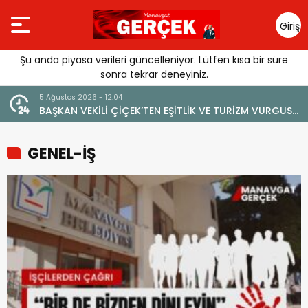
Giriş
Yap
Şu anda piyasa verileri güncelleniyor. Lütfen kısa bir süre
sonra tekrar deneyiniz.
026 - 12:04
4 Ağustos 2026 - 19:47
EKİLİ ÇİÇEK’TEN EŞİTLİK VE TURİZM VURGUSU:
YENİ BİR DİN: SO
T’IN MARKA DEĞERİNE ZARAR VERİLMEMELİ”
GENEL-İŞ