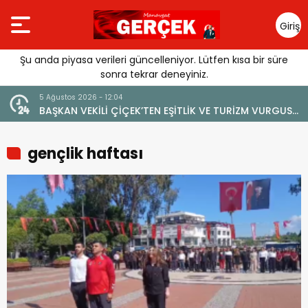
Giriş
Yap
Şu anda piyasa verileri güncelleniyor. Lütfen kısa bir süre
sonra tekrar deneyiniz.
5 Ağustos 2026 - 12:04
BAŞKAN VEKİLİ ÇİÇEK’TEN EŞİTLİK VE TURİZM VURGUSU:
“MANAVGAT’IN MARKA DEĞERİNE ZARAR VERİLMEMELİ”
gençlik haftası