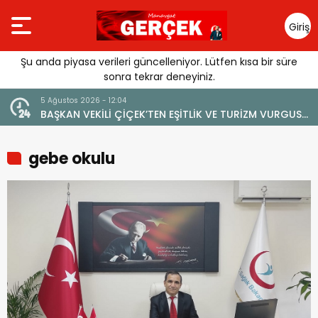
Giriş
Yap
Şu anda piyasa verileri güncelleniyor. Lütfen kısa bir süre
sonra tekrar deneyiniz.
5 Ağustos 2026 - 12:04
BAŞKAN VEKİLİ ÇİÇEK’TEN EŞİTLİK VE TURİZM VURGUSU:
“MANAVGAT’IN MARKA DEĞERİNE ZARAR VERİLMEMELİ”
gebe okulu