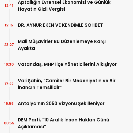
Aptallığın Evrensel Ekonomisi ve Günlük
12:41
Hayatın Gizli Vergisi
DR. AYNUR EKEN VE KENDİMLE SOHBET
12:15
Mali Müşavirler Bu Düzenlemeye Karşı
23:27
Ayakta
Vatandaş, MHP İlçe Yöneticilerini Alkışlıyor
19:30
Vali Şahin, “Camiler Bir Medeniyetin ve Bir
17:22
İnancın Temsilidir”
Antalya’nın 2050 Vizyonu Şekilleniyor
16:56
DEM Parti, “10 Aralık İnsan Hakları Günü
00:55
Açıklaması”