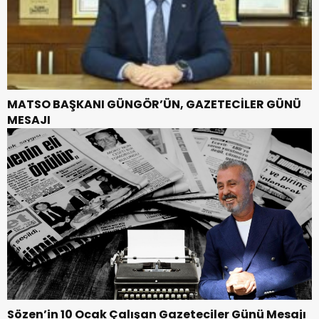
MATSO BAŞKANI GÜNGÖR’ÜN, GAZETECİLER GÜNÜ
MESAJI
Sözen’in 10 Ocak Çalışan Gazeteciler Günü Mesajı