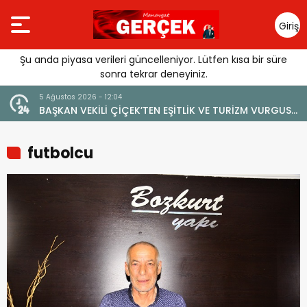
Giriş
Yap
Şu anda piyasa verileri güncelleniyor. Lütfen kısa bir süre
sonra tekrar deneyiniz.
5 Ağustos 2026 - 12:04
BAŞKAN VEKİLİ ÇİÇEK’TEN EŞİTLİK VE TURİZM VURGUSU:
“MANAVGAT’IN MARKA DEĞERİNE ZARAR VERİLMEMELİ”
futbolcu