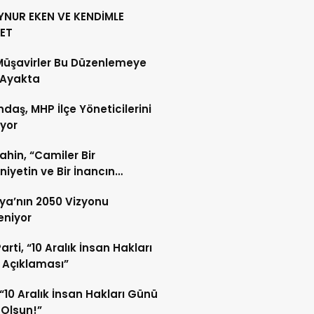
YNUR EKEN VE KENDİMLE
ET
Müşavirler Bu Düzenlemeye
 Ayakta
daş, MHP İlçe Yöneticilerini
ıyor
Şahin, “Camiler Bir
iyetin ve Bir İnancın
lidir”
ya’nın 2050 Vizyonu
leniyor
arti, “10 Aralık İnsan Hakları
 Açıklaması”
“10 Aralık İnsan Hakları Günü
 Olsun!”