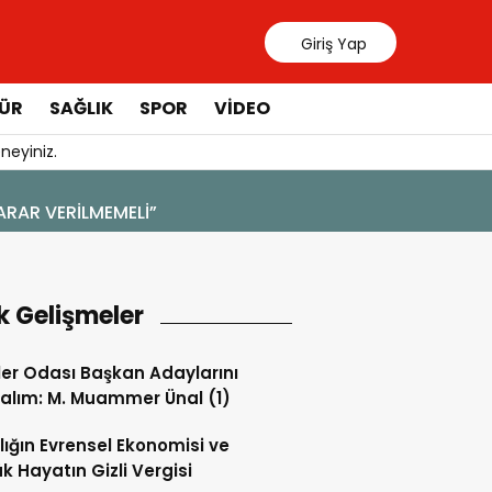
Giriş Yap
ÜR
SAĞLIK
SPOR
VIDEO
neyiniz.
4 Ağustos 2026 - 19:47
YENİ BİR DİN: SOSYAL MEDYA
k Gelişmeler
ler Odası Başkan Adaylarını
alım: M. Muammer Ünal (1)
lığın Evrensel Ekonomisi ve
k Hayatın Gizli Vergisi