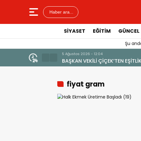
Haber ara...
SIYASET
EĞITIM
GÜNCEL
Şu anda
5 Ağustos 2026 - 12:04
BAŞKAN VEKİLİ ÇİÇEK’TEN EŞİTLİK VE TURİZM VUR
fiyat gram