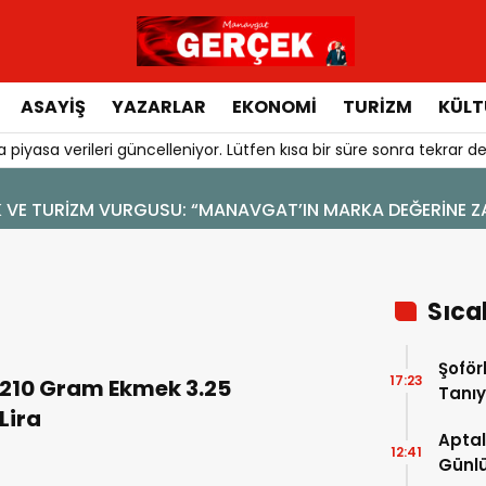
ASAYIŞ
YAZARLAR
EKONOMI
TURIZM
KÜLT
 piyasa verileri güncelleniyor. Lütfen kısa bir süre sonra tekrar de
GUSU: “MANAVGAT’IN MARKA DEĞERİNE ZARAR VERİLMEMELİ”
Sıca
Şoför
17:23
210 Gram Ekmek 3.25
Tanıy
Lira
Aptal
12:41
Günlü