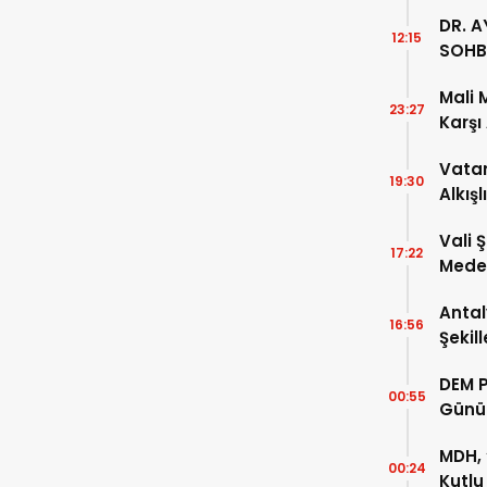
DR. A
12:15
SOHB
Mali 
23:27
Karşı
Vatan
19:30
Alkışl
Vali 
17:22
Meden
Temsi
Antal
16:56
Şekil
DEM P
00:55
Günü
MDH, 
00:24
Kutlu