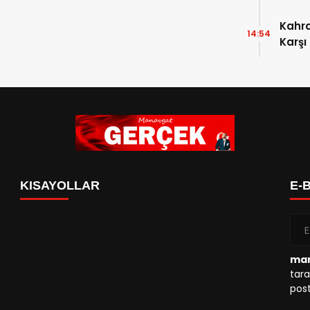
Kahr
14:54
Karşı
KISAYOLLAR
E-
man
tara
post