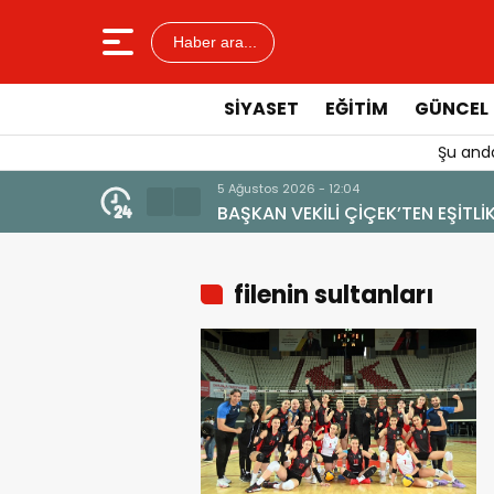
Haber ara...
SIYASET
EĞITIM
GÜNCEL
Şu anda
MARKA DEĞERİNE ZARAR VERİLMEMELİ”
filenin sultanları