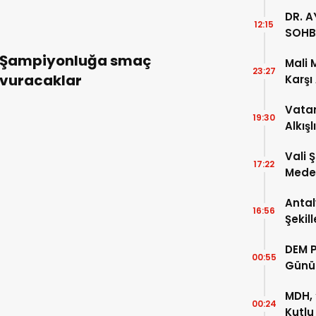
DR. A
12:15
SOHB
Şampiyonluğa smaç
Mali 
23:27
vuracaklar
Karşı
Vatan
19:30
Alkışl
Vali 
17:22
Meden
Temsi
Antal
16:56
Şekil
DEM P
00:55
Günü
MDH, 
00:24
Kutlu