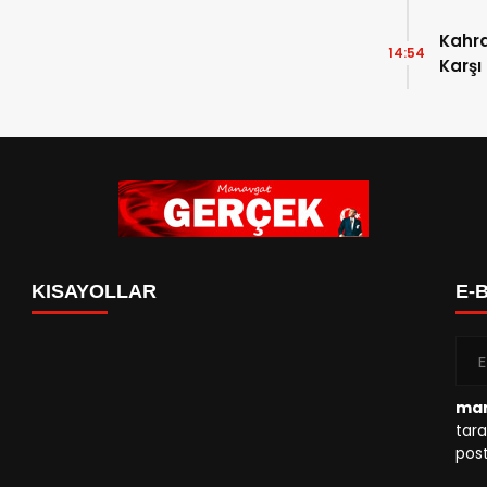
Kahr
14:54
Karşı
KISAYOLLAR
E-
man
tara
post