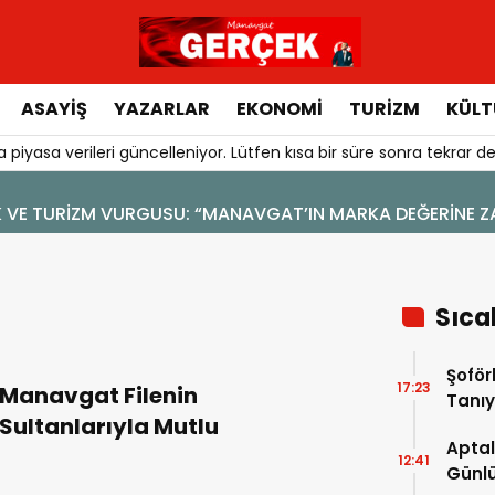
ASAYIŞ
YAZARLAR
EKONOMI
TURIZM
KÜLT
 piyasa verileri güncelleniyor. Lütfen kısa bir süre sonra tekrar de
4 Ağustos 2026 - 19:47
YENİ BİR DİN: SOSYAL MEDYA
Sıca
Şoför
17:23
Manavgat Filenin
Tanıy
Sultanlarıyla Mutlu
Aptal
12:41
Günlü