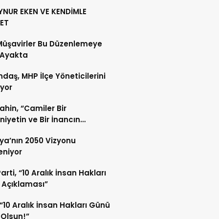
YNUR EKEN VE KENDİMLE
ET
Müşavirler Bu Düzenlemeye
 Ayakta
daş, MHP İlçe Yöneticilerini
ıyor
Şahin, “Camiler Bir
iyetin ve Bir İnancın
lidir”
ya’nın 2050 Vizyonu
leniyor
arti, “10 Aralık İnsan Hakları
 Açıklaması”
“10 Aralık İnsan Hakları Günü
 Olsun!”