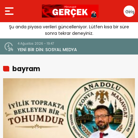
Giriş
Yap
Şu anda piyasa verileri güncelleniyor. Lütfen kısa bir süre
sonra tekrar deneyiniz.
4 Ağustos 2026 - 19:47
URGUSU:
YENİ BİR DİN: SOSYAL MEDYA
MELİ”
bayram