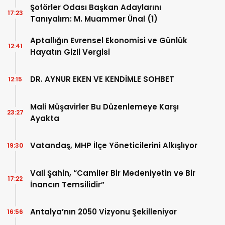
Şoförler Odası Başkan Adaylarını
17:23
Tanıyalım: M. Muammer Ünal (1)
Aptallığın Evrensel Ekonomisi ve Günlük
12:41
Hayatın Gizli Vergisi
DR. AYNUR EKEN VE KENDİMLE SOHBET
12:15
Mali Müşavirler Bu Düzenlemeye Karşı
23:27
Ayakta
Vatandaş, MHP İlçe Yöneticilerini Alkışlıyor
19:30
Vali Şahin, “Camiler Bir Medeniyetin ve Bir
17:22
İnancın Temsilidir”
Antalya’nın 2050 Vizyonu Şekilleniyor
16:56