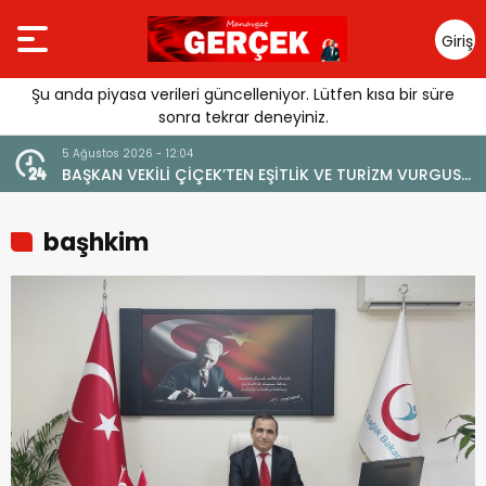
Giriş
Yap
Şu anda piyasa verileri güncelleniyor. Lütfen kısa bir süre
sonra tekrar deneyiniz.
2:04
4 Ağustos 2026 - 19:47
 ÇİÇEK’TEN EŞİTLİK VE TURİZM VURGUSU:
YENİ BİR DİN: SOSYAL 
 MARKA DEĞERİNE ZARAR VERİLMEMELİ”
başhkim