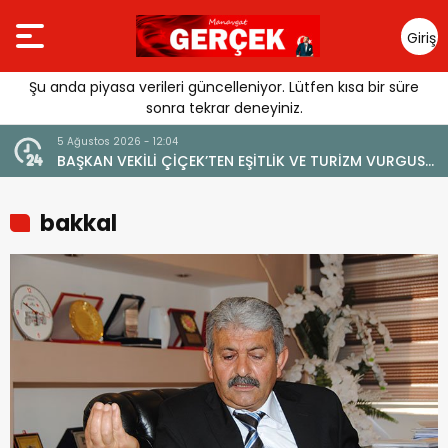
Giriş
Yap
Şu anda piyasa verileri güncelleniyor. Lütfen kısa bir süre
sonra tekrar deneyiniz.
5 Ağustos 2026 - 12:04
BAŞKAN VEKİLİ ÇİÇEK’TEN EŞİTLİK VE TURİZM VURGUSU:
“MANAVGAT’IN MARKA DEĞERİNE ZARAR VERİLMEMELİ”
bakkal