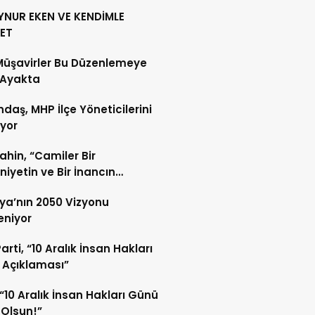
YNUR EKEN VE KENDİMLE
ET
Müşavirler Bu Düzenlemeye
 Ayakta
daş, MHP İlçe Yöneticilerini
ıyor
Şahin, “Camiler Bir
iyetin ve Bir İnancın
lidir”
ya’nın 2050 Vizyonu
leniyor
arti, “10 Aralık İnsan Hakları
 Açıklaması”
“10 Aralık İnsan Hakları Günü
 Olsun!”