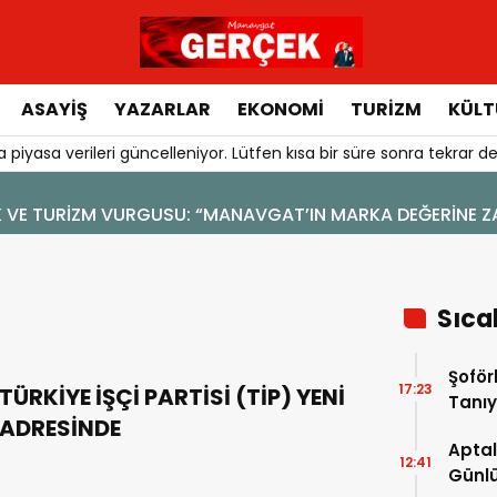
ASAYIŞ
YAZARLAR
EKONOMI
TURIZM
KÜLT
 piyasa verileri güncelleniyor. Lütfen kısa bir süre sonra tekrar de
47
 SOSYAL MEDYA
Sıca
Şoför
17:23
TÜRKİYE İŞÇİ PARTİSİ (TİP) YENİ
Tanıy
ADRESİNDE
Aptal
12:41
Günlü