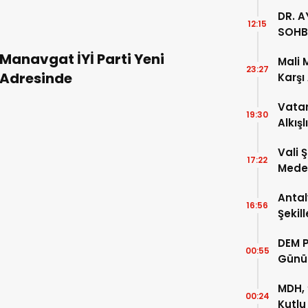
DR. A
12:15
SOHB
Manavgat İYİ Parti Yeni
Mali 
23:27
Adresinde
Karşı
Vatan
19:30
Alkışl
Vali 
17:22
Meden
Temsi
Antal
16:56
Şekil
DEM P
00:55
Günü
MDH, 
00:24
Kutlu