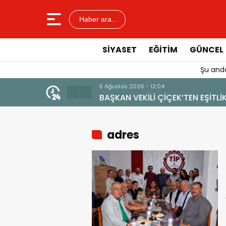
Haber ara...
SIYASET
EĞITIM
GÜNCEL
Şu anda
4 Ağustos 2026 - 19:
 VERİLMEMELİ”
YENİ BİR DİN:
adres