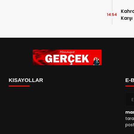
Kahr
14:54
Karşı
KISAYOLLAR
E-
man
tara
post