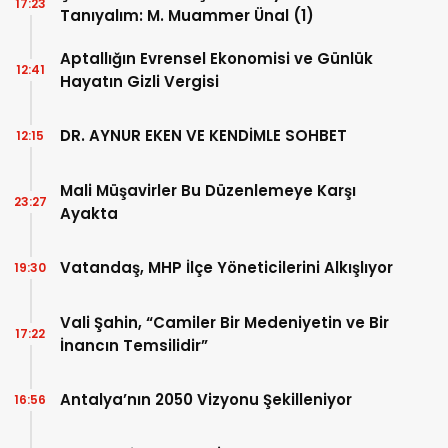
17:23
Tanıyalım: M. Muammer Ünal (1)
Aptallığın Evrensel Ekonomisi ve Günlük
12:41
Hayatın Gizli Vergisi
DR. AYNUR EKEN VE KENDİMLE SOHBET
12:15
Mali Müşavirler Bu Düzenlemeye Karşı
23:27
Ayakta
Vatandaş, MHP İlçe Yöneticilerini Alkışlıyor
19:30
Vali Şahin, “Camiler Bir Medeniyetin ve Bir
17:22
İnancın Temsilidir”
Antalya’nın 2050 Vizyonu Şekilleniyor
16:56