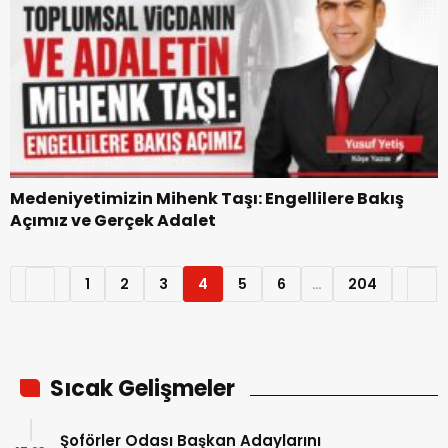
Medeniyetimizin Mihenk Taşı: Engellilere Bakış
Açımız ve Gerçek Adalet
1
2
3
4
5
6
…
204
Sıcak Gelişmeler
Şoförler Odası Başkan Adaylarını