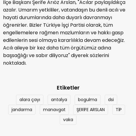
İlçe Başkanı Şerife Arıöz Arslan, "Acılar paylaşıldıkça
azalır. Umarım yetkililer, vatandaşın bu denli acılı ve
hayati durumlarında daha duyarlı davranmayı
öğrenirler. Bizler Türkiye İşçi Partisi olarak, tüm
engellemelere rağmen mazlumların ve hakkı gasp
edilenlerin sesi olmaya kararlılıkla devam edeceğiz.
Acılı aileye bir kez daha tüm örgütümüz adına
başsağlığı ve sabır diliyoruz" diyerek sözlerini
noktaladı.
Etiketler
alara çayı
antalya
bogulma
dsi
jandarma
manavgat
ŞERİFE ARSLAN
TİP
vaka