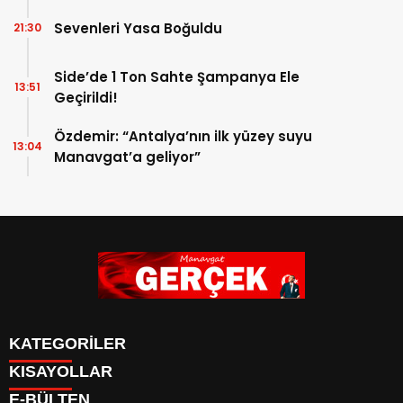
Sevenleri Yasa Boğuldu
21:30
Side’de 1 Ton Sahte Şampanya Ele
13:51
Geçirildi!
Özdemir: “Antalya’nın ilk yüzey suyu
13:04
Manavgat’a geliyor”
KATEGORİLER
KISAYOLLAR
Siyaset
E-BÜLTEN