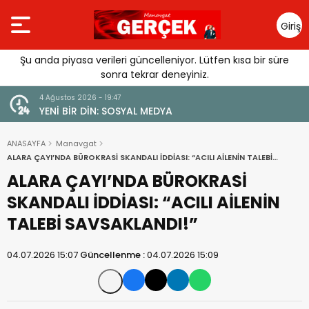
Giriş
Yap
Şu anda piyasa verileri güncelleniyor. Lütfen kısa bir süre
sonra tekrar deneyiniz.
4 Ağustos 2026 - 19:47
URGUSU:
YENİ BİR DİN: SOSYAL MEDYA
MELİ”
ANASAYFA
Manavgat
ALARA ÇAYI’NDA BÜROKRASİ SKANDALI İDDİASI: “ACILI AİLENİN TALEBİ
SAVSAKLANDI!”
ALARA ÇAYI’NDA BÜROKRASİ
SKANDALI İDDİASI: “ACILI AİLENİN
TALEBİ SAVSAKLANDI!”
04.07.2026 15:07
Güncellenme :
04.07.2026 15:09