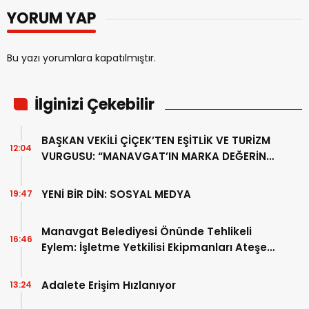
YORUM YAP
Bu yazı yorumlara kapatılmıştır.
İlginizi Çekebilir
BAŞKAN VEKİLİ ÇİÇEK’TEN EŞİTLİK VE TURİZM
12:04
VURGUSU: “MANAVGAT’IN MARKA DEĞERİNE
ZARAR VERİLMEMELİ”
YENİ BİR DİN: SOSYAL MEDYA
19:47
Manavgat Belediyesi Önünde Tehlikeli
16:46
Eylem: İşletme Yetkilisi Ekipmanları Ateşe
Verdi!
Adalete Erişim Hızlanıyor
13:24