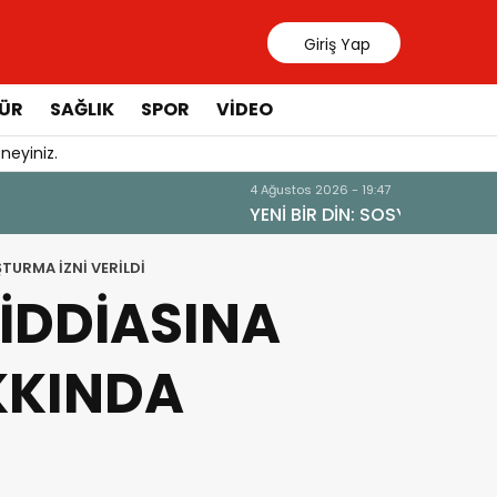
Giriş Yap
ÜR
SAĞLIK
SPOR
VIDEO
neyiniz.
31 Temmuz 20
Manavgat 
TURMA İZNİ VERİLDİ
İDDİASINA
KKINDA