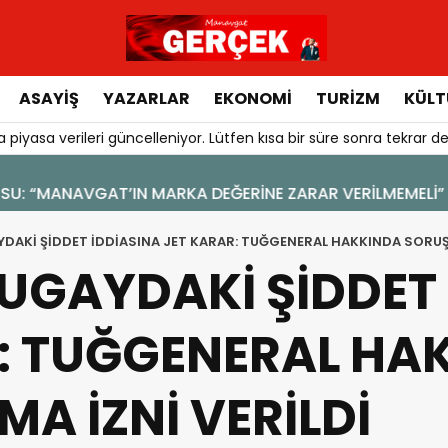
ASAYIŞ
YAZARLAR
EKONOMI
TURIZM
KÜLT
 piyasa verileri güncelleniyor. Lütfen kısa bir süre sonra tekrar de
DAKİ ŞİDDET İDDİASINA JET KARAR: TUĞGENERAL HAKKINDA SORUŞ
UGAYDAKİ ŞİDDET 
: TUĞGENERAL HA
A İZNİ VERİLDİ