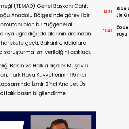
erneği (TEMAD) Genel Başkanı Cahit
Side
13:51
oğu Anadolu Bölgesi'nde görevli bir
Ele Ge
omutanı olan bir tuğgeneral
Özdem
13:04
ldırıya uğradığı iddialarının ardından
suyu 
harekete geçti. Bakanlık, iddialara
soruşturma izni verildiğini açıkladı.
ğı Basın ve Halkla İlişkiler Müşaviri
n, Türk Hava Kuvvetlerinin 115'inci
i kapsamında İzmir 2'nci Ana Jet Üs
ftalık basın bilgilendirme