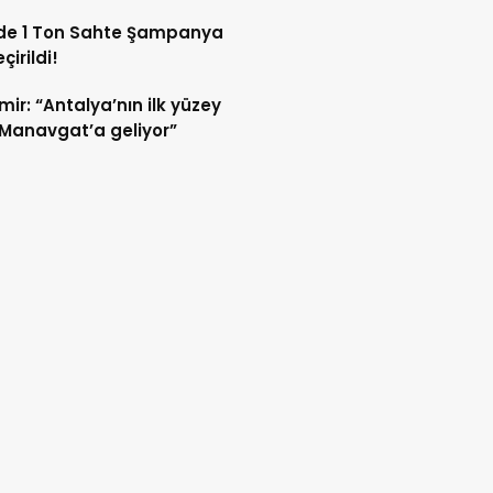
’de 1 Ton Sahte Şampanya
çirildi!
ir: “Antalya’nın ilk yüzey
Manavgat’a geliyor”