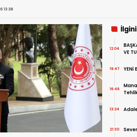
6 13:38
İlgin
BAŞKA
12:04
VE T
“MAN
ZARAR
YENİ 
19:47
Mana
16:46
Tehlik
Ekipm
Adale
13:24
Seven
21:30