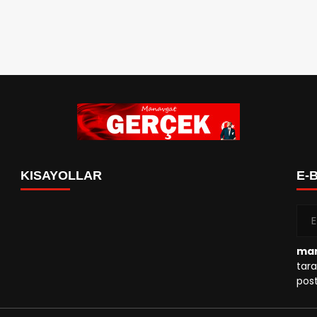
KISAYOLLAR
E-
man
tara
post