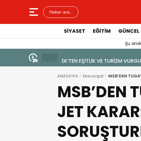
Haber ara...
SIYASET
EĞITIM
GÜNCEL
Şu anda
4 Ağustos 2026 - 19:47
YENİ BİR DİN: SOSYAL MEDYA
ANASAYFA
Manavgat
MSB’DEN TUGAY
MSB’DEN T
JET KARAR
SORUŞTURM