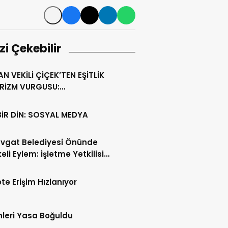
izi Çekebilir
N VEKİLİ ÇİÇEK’TEN EŞİTLİK
URİZM VURGUSU:
AVGAT’IN MARKA DEĞERİNE
 VERİLMEMELİ”
BİR DİN: SOSYAL MEDYA
vgat Belediyesi Önünde
eli Eylem: İşletme Yetkilisi
anları Ateşe Verdi!
te Erişim Hızlanıyor
leri Yasa Boğuldu