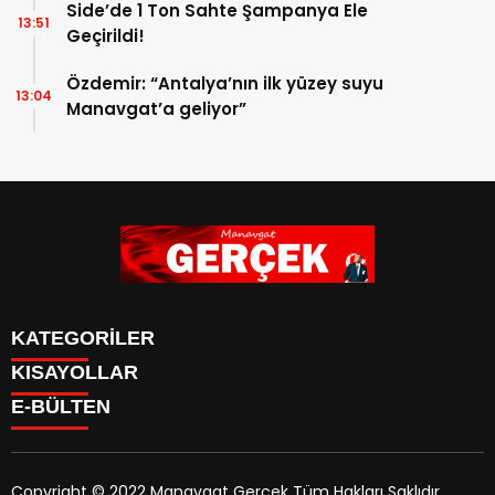
Side’de 1 Ton Sahte Şampanya Ele
13:51
Geçirildi!
Özdemir: “Antalya’nın ilk yüzey suyu
13:04
Manavgat’a geliyor”
KATEGORİLER
KISAYOLLAR
Siyaset
E-BÜLTEN
Eğitim
Güncel
Asayiş
Yazarlar
Copyright © 2022 Manavgat Gerçek Tüm Hakları Saklıdır.