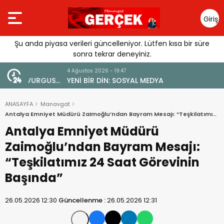
Giriş
Yap
Şu anda piyasa verileri güncelleniyor. Lütfen kısa bir süre
sonra tekrar deneyiniz.
4 Ağustos 2026 - 19:47
URGUSU:
YENİ BİR DİN: SOSYAL MEDYA
MELİ”
ANASAYFA
Manavgat
Antalya Emniyet Müdürü Zaimoğlu’ndan Bayram Mesajı: “Teşkilatımız
24 Saat Görevinin Başında”
Antalya Emniyet Müdürü
Zaimoğlu’ndan Bayram Mesajı:
“Teşkilatımız 24 Saat Görevinin
Başında”
26.05.2026 12:30
Güncellenme :
26.05.2026 12:31