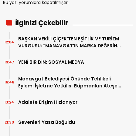
Bu yazı yorumlara kapatılmıştır.
İlginizi Çekebilir
BAŞKAN VEKİLİ ÇİÇEK’TEN EŞİTLİK VE TURİZM
12:04
VURGUSU: “MANAVGAT’IN MARKA DEĞERİNE
ZARAR VERİLMEMELİ”
YENİ BİR DİN: SOSYAL MEDYA
19:47
Manavgat Belediyesi Önünde Tehlikeli
16:46
Eylem: İşletme Yetkilisi Ekipmanları Ateşe
Verdi!
Adalete Erişim Hızlanıyor
13:24
Sevenleri Yasa Boğuldu
21:30