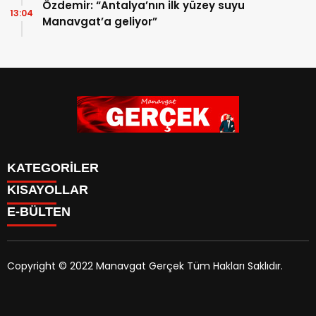
Özdemir: “Antalya’nın ilk yüzey suyu
13:04
Manavgat’a geliyor”
KATEGORİLER
KISAYOLLAR
Siyaset
E-BÜLTEN
Eğitim
Güncel
Asayiş
Yazarlar
Copyright © 2022 Manavgat Gerçek Tüm Hakları Saklıdır.
Ekonomi
manavgatgercek.com
e-bültenine abone olarak,
Turizm
tarafınıza haber, duyuru ve kampanya içerikli e-postaların
Kültür