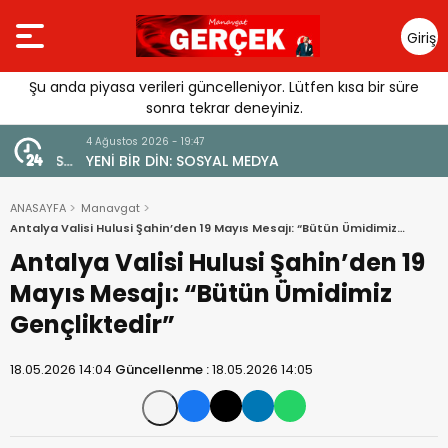
Giriş
Yap
Şu anda piyasa verileri güncelleniyor. Lütfen kısa bir süre
sonra tekrar deneyiniz.
4 Ağustos 2026 - 19:47
URGUSU:
YENİ BİR DİN: SOSYAL MEDYA
MELİ”
ANASAYFA
Manavgat
Antalya Valisi Hulusi Şahin’den 19 Mayıs Mesajı: “Bütün Ümidimiz
Gençliktedir”
Antalya Valisi Hulusi Şahin’den 19
Mayıs Mesajı: “Bütün Ümidimiz
Gençliktedir”
18.05.2026 14:04
Güncellenme :
18.05.2026 14:05