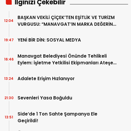
İlginizi Çekebilir
BAŞKAN VEKİLİ ÇİÇEK’TEN EŞİTLİK VE TURİZM
12:04
VURGUSU: “MANAVGAT’IN MARKA DEĞERİNE
ZARAR VERİLMEMELİ”
YENİ BİR DİN: SOSYAL MEDYA
19:47
Manavgat Belediyesi Önünde Tehlikeli
16:46
Eylem: İşletme Yetkilisi Ekipmanları Ateşe
Verdi!
Adalete Erişim Hızlanıyor
13:24
Sevenleri Yasa Boğuldu
21:30
Side’de 1 Ton Sahte Şampanya Ele
13:51
Geçirildi!