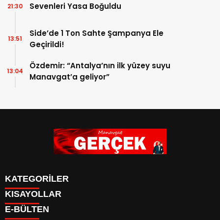
Sevenleri Yasa Boğuldu
21:30
Side’de 1 Ton Sahte Şampanya Ele
13:51
Geçirildi!
Özdemir: “Antalya’nın ilk yüzey suyu
13:04
Manavgat’a geliyor”
KATEGORİLER
KISAYOLLAR
Siyaset
E-BÜLTEN
Eğitim