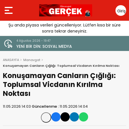
Giriş
Yap
Şu anda piyasa verileri güncelleniyor. Lütfen kısa bir süre
sonra tekrar deneyiniz.
4 Ağustos 2026 - 19:47
URGUSU:
YENİ BİR DİN: SOSYAL MEDYA
MELİ”
ANASAYFA
Manavgat
Konuşamayan Canların Çığlığı: Toplumsal Vicdanın Kırılma Noktası
Konuşamayan Canların Çığlığı:
Toplumsal Vicdanın Kırılma
Noktası
11.05.2026 14:03
Güncellenme :
11.05.2026 14:04