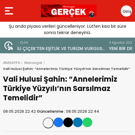
Giriş
Yap
Şu anda piyasa verileri güncelleniyor. Lütfen kısa bir süre
sonra tekrar deneyiniz.
4 Ağustos 2026 - 19:47
URGUSU:
YENİ BİR DİN: SOSYAL MEDYA
MELİ”
ANASAYFA
Manavgat
Vali Hulusi Şahin: “Annelerimiz Türkiye Yüzyılı’nın Sarsılmaz Temelidir”
Vali Hulusi Şahin: “Annelerimiz
Türkiye Yüzyılı’nın Sarsılmaz
Temelidir”
08.05.2026 22:42
Güncellenme :
08.05.2026 22:44