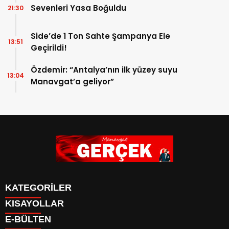
Sevenleri Yasa Boğuldu
21:30
Side’de 1 Ton Sahte Şampanya Ele
13:51
Geçirildi!
Özdemir: “Antalya’nın ilk yüzey suyu
13:04
Manavgat’a geliyor”
KATEGORİLER
KISAYOLLAR
Siyaset
E-BÜLTEN
Eğitim