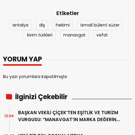
Etiketler
antalya
diş
hekimi
ismail bülent süzer
kırım türkleri
manavgat
vefat
YORUM YAP
Bu yazı yorumlara kapatılmıştır.
İlginizi Çekebilir
BAŞKAN VEKİLİ ÇİÇEK’TEN EŞİTLİK VE TURİZM
12:04
VURGUSU: “MANAVGAT’IN MARKA DEĞERİNE
ZARAR VERİLMEMELİ”