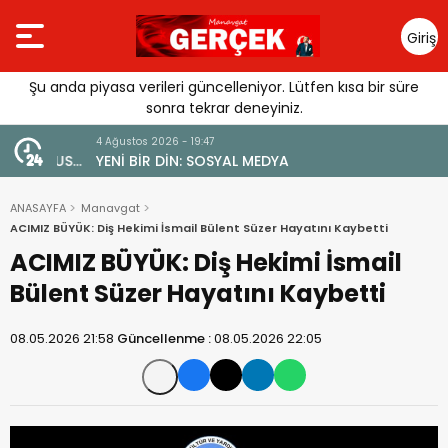
Giriş
Yap
Şu anda piyasa verileri güncelleniyor. Lütfen kısa bir süre
sonra tekrar deneyiniz.
4 Ağustos 2026 - 19:47
URGUSU:
YENİ BİR DİN: SOSYAL MEDYA
MELİ”
ANASAYFA
Manavgat
ACIMIZ BÜYÜK: Diş Hekimi İsmail Bülent Süzer Hayatını Kaybetti
ACIMIZ BÜYÜK: Diş Hekimi İsmail
Bülent Süzer Hayatını Kaybetti
08.05.2026 21:58
Güncellenme :
08.05.2026 22:05