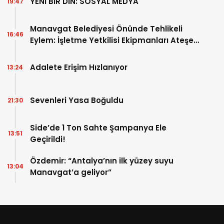
YENİ BİR DİN: SOSYAL MEDYA
19:47
Manavgat Belediyesi Önünde Tehlikeli
16:46
Eylem: İşletme Yetkilisi Ekipmanları Ateşe
Verdi!
Adalete Erişim Hızlanıyor
13:24
Sevenleri Yasa Boğuldu
21:30
Side’de 1 Ton Sahte Şampanya Ele
13:51
Geçirildi!
Özdemir: “Antalya’nın ilk yüzey suyu
13:04
Manavgat’a geliyor”