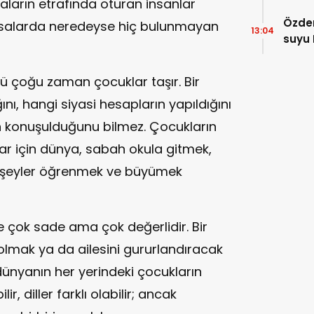
ların etrafında oturan insanlar
Özdem
masalarda neredeyse hiç bulunmayan
13:04
suyu 
ü çoğu zaman çocuklar taşır. Bir
ı, hangi siyasi hesapların yapıldığını
ın konuşulduğunu bilmez. Çocukların
lar için dünya, sabah okula gitmek,
i şeyler öğrenmek ve büyümek
le çok sade ama çok değerlidir. Bir
lmak ya da ailesini gururlandıracak
dünyanın her yerindeki çocukların
ilir, diller farklı olabilir; ancak