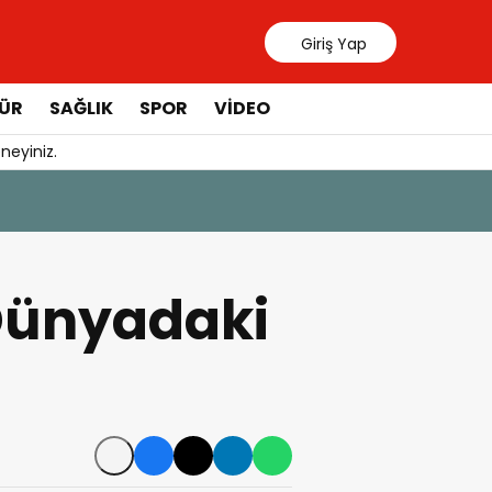
Giriş Yap
ÜR
SAĞLIK
SPOR
VIDEO
neyiniz.
31 Temmuz 20
Manavgat 
 Dünyadaki