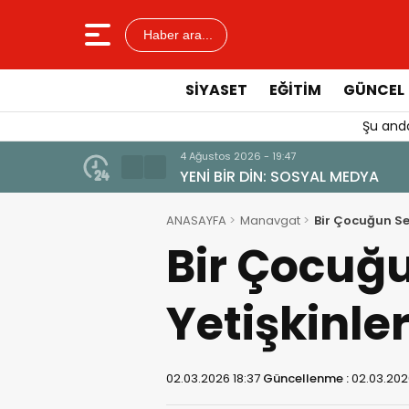
Haber ara...
SIYASET
EĞITIM
GÜNCEL
Şu anda
4 Ağustos 2026 - 19:47
YENİ BİR DİN: SOSYAL MEDYA
ANASAYFA
Manavgat
Bir Çocuğun Se
Bir Çocuğ
Yetişkinle
02.03.2026 18:37
Güncellenme :
02.03.202