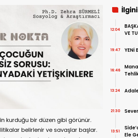
İlgin
BAŞKA
12:04
VE T
“MAN
ZARAR
YENİ 
19:47
Mana
16:46
Tehlik
Ekipm
Adale
13:24
Seven
21:30
n kurduğu bir düzen gibi görünür.
Side
politikalar belirlenir ve savaşlar başlar.
13:51
Ele Ge