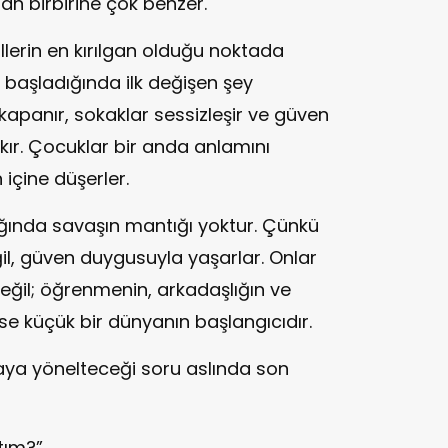
an birbirine çok benzer.
llerin en kırılgan olduğu noktada
ş başladığında ilk değişen şey
 kapanır, sokaklar sessizleşir ve güven
akır. Çocuklar bir anda anlamını
içine düşerler.
ğında savaşın mantığı yoktur. Çünkü
il, güven duygusuyla yaşarlar. Onlar
 değil; öğrenmenin, arkadaşlığın ve
 ise küçük bir dünyanın başlangıcıdır.
ya yönelteceği soru aslında son
tım?”