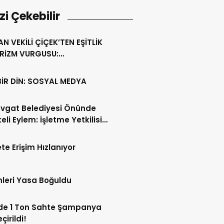
izi Çekebilir
N VEKİLİ ÇİÇEK’TEN EŞİTLİK
URİZM VURGUSU:
AVGAT’IN MARKA DEĞERİNE
 VERİLMEMELİ”
BİR DİN: SOSYAL MEDYA
vgat Belediyesi Önünde
eli Eylem: İşletme Yetkilisi
anları Ateşe Verdi!
te Erişim Hızlanıyor
leri Yasa Boğuldu
’de 1 Ton Sahte Şampanya
çirildi!