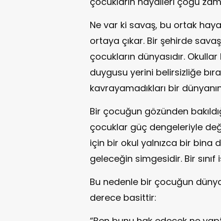
çocukların hayalleri çoğu zam
Ne var ki savaş, bu ortak haya
ortaya çıkar. Bir şehirde sava
çocukların dünyasıdır. Okullar
duygusu yerini belirsizliğe bır
kavrayamadıkları bir dünyanın 
Bir çocuğun gözünden bakıldı
çocuklar güç dengeleriyle değ
için bir okul yalnızca bir bina
geleceğin simgesidir. Bir sınıf
Bu nedenle bir çocuğun dünya
derece basittir:
“Ben bunu hak edecek ne yap