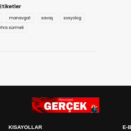
Etiketler
manavgat
savaş
sosyolog
ehra sürmeli
KISAYOLLAR
E-