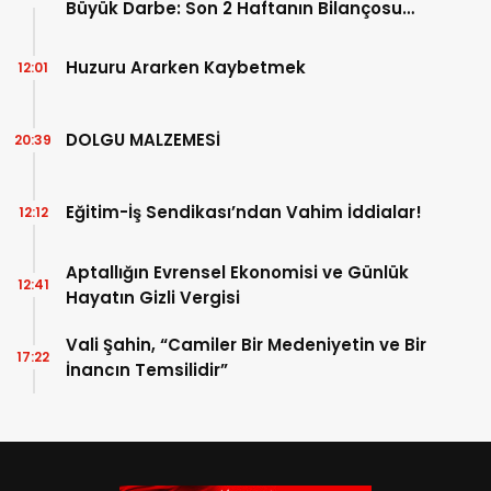
Büyük Darbe: Son 2 Haftanın Bilançosu
Açıklandı!
Huzuru Ararken Kaybetmek
12:01
DOLGU MALZEMESİ
20:39
Eğitim-İş Sendikası’ndan Vahim İddialar!
12:12
Aptallığın Evrensel Ekonomisi ve Günlük
12:41
Hayatın Gizli Vergisi
Vali Şahin, “Camiler Bir Medeniyetin ve Bir
17:22
İnancın Temsilidir”