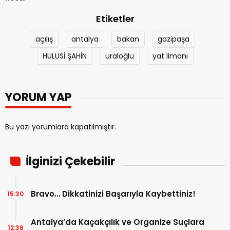
Etiketler
açılış
antalya
bakan
gazipaşa
HULUSİ ŞAHİN
uraloğlu
yat limanı
YORUM YAP
Bu yazı yorumlara kapatılmıştır.
İlginizi Çekebilir
Bravo… Dikkatinizi Başarıyla Kaybettiniz!
15:30
Antalya’da Kaçakçılık ve Organize Suçlara
12:36