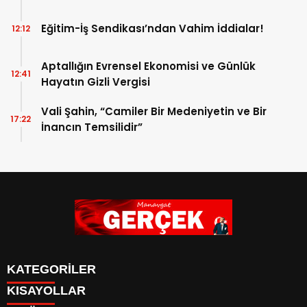
Eğitim-İş Sendikası’ndan Vahim İddialar!
12:12
Aptallığın Evrensel Ekonomisi ve Günlük
12:41
Hayatın Gizli Vergisi
Vali Şahin, “Camiler Bir Medeniyetin ve Bir
17:22
İnancın Temsilidir”
KATEGORİLER
KISAYOLLAR
Siyaset