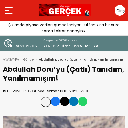
Giriş
Yap
Şu anda piyasa verileri güncelleniyor. Lütfen kısa bir süre
sonra tekrar deneyiniz.
4 Ağustos 2026 - 19:47
URGUSU:
YENİ BİR DİN: SOSYAL MEDYA
MELİ”
ANASAYFA
Güncel
Abdullah Doru’yu (Çatlı) Tanıdım, Yanılmamışım!
Abdullah Doru’yu (Çatlı) Tanıdım,
Yanılmamışım!
19.06.2025 17:05
Güncellenme :
19.06.2025 17:30