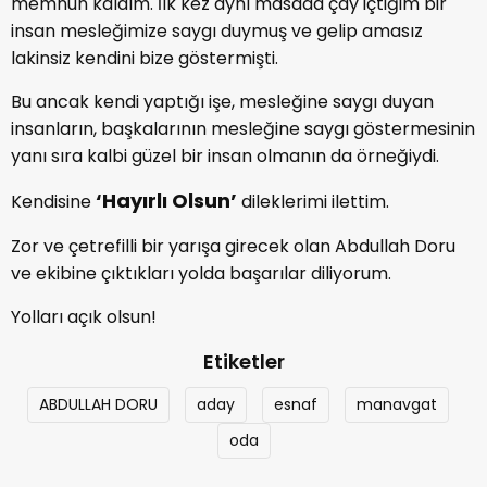
memnun kaldım. İlk kez aynı masada çay içtiğim bir
insan mesleğimize saygı duymuş ve gelip amasız
lakinsiz kendini bize göstermişti.
Bu ancak kendi yaptığı işe, mesleğine saygı duyan
insanların, başkalarının mesleğine saygı göstermesinin
yanı sıra kalbi güzel bir insan olmanın da örneğiydi.
‘Hayırlı Olsun’
Kendisine
dileklerimi ilettim.
Zor ve çetrefilli bir yarışa girecek olan Abdullah Doru
ve ekibine çıktıkları yolda başarılar diliyorum.
Yolları açık olsun!
Etiketler
ABDULLAH DORU
aday
esnaf
manavgat
oda