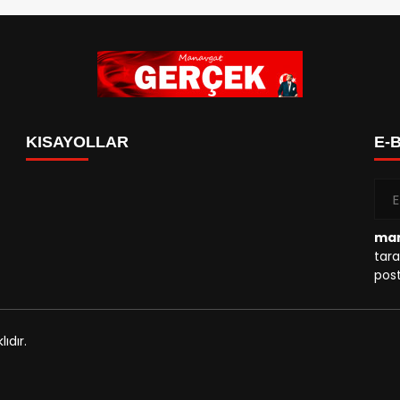
KISAYOLLAR
E-
man
tara
post
ıdır.