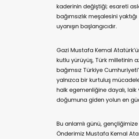
kaderinin değiştiği; esareti as
bağımsızlık meşalesini yaktığı 
uyanışın başlangıcıdır.
Gazi Mustafa Kemal Atatürk’ü
kutlu yürüyüş, Türk milletinin a
bağımsız Türkiye Cumhuriyeti’n
yalnızca bir kurtuluş mücadel
halk egemenliğine dayalı, laik
doğumuna giden yolun en güçl
Bu anlamlı günü, gençliğimi
Önderimiz Mustafa Kemal Atatü