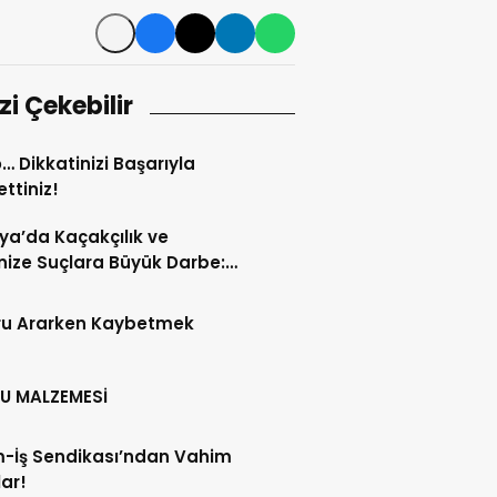
izi Çekebilir
… Dikkatinizi Başarıyla
ttiniz!
ya’da Kaçakçılık ve
ize Suçlara Büyük Darbe:
 Haftanın Bilançosu
andı!
ru Ararken Kaybetmek
U MALZEMESİ
m-İş Sendikası’ndan Vahim
lar!