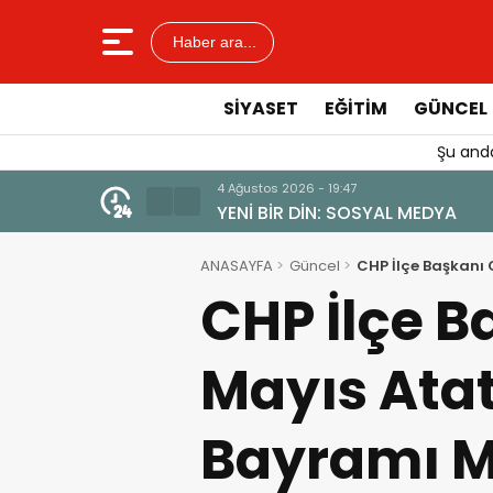
Haber ara...
SIYASET
EĞITIM
GÜNCEL
Şu anda
4 Ağustos 2026 - 19:47
YENİ BİR DİN: SOSYAL MEDYA
ANASAYFA
Güncel
CHP İlçe Başkanı 
CHP İlçe B
Mayıs Ata
Bayramı M