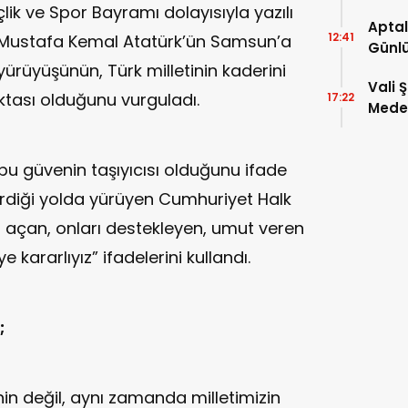
ik ve Spor Bayramı dolayısıyla yazılı
Aptal
12:41
 Mustafa Kemal Atatürk’ün Samsun’a
Günlü
yürüyüşünün, Türk milletinin kaderini
Vali 
ktası olduğunu vurguladı.
17:22
Meden
Temsi
bu güvenin taşıyıcısı olduğunu ifade
rdiği yolda yürüyen Cumhuriyet Halk
ü açan, onları destekleyen, umut veren
 kararlıyız” ifadelerini kullandı.
;
rihin değil, aynı zamanda milletimizin