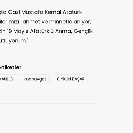
şta Gazi Mustafa Kemal Atatürk
lerimizi rahmet ve minnetle anıyor;
izin 19 Mayıs Atatürk’ü Anma, Gençlik
utluyorum."
Etiketler
KANLIĞI
manavgat
OYKUN BAŞAR