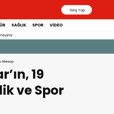
Giriş Yap
ÜR
SAĞLIK
SPOR
VIDEO
neyiniz.
31 Temmuz 20
Manavgat 
ı Mesajı
’ın, 19
ik ve Spor