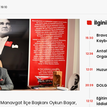
19:10
İlgin
Bravo
15:30
Kaybe
Antal
12:36
Organ
Son 2
Açıkl
Huzu
12:01
DOLG
20:39
Eğiti
12:12
 Manavgat İlçe Başkanı Oykun Başar,
İddia