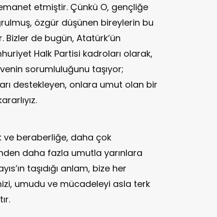
 emanet etmiştir. Çünkü O, gençliğe
rulmuş, özgür düşünen bireylerin bu
r. Bizler de bugün, Atatürk’ün
riyet Halk Partisi kadroları olarak,
venin sorumluluğunu taşıyor;
arı destekleyen, onlara umut olan bir
rarlıyız.
k ve beraberliğe, daha çok
den daha fazla umutla yarınlara
yıs’ın taşıdığı anlam, bize her
izi, umudu ve mücadeleyi asla terk
ır.