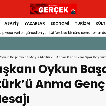
ASAYIŞ
YAZARLAR
EKONOMI
TURIZM
KÜLT
 piyasa verileri güncelleniyor. Lütfen kısa bir süre sonra tekrar de
Oykun Başar’ın, 19 Mayıs Atatürk’ü Anma Gençlik ve Spor Bayram
aşkanı Oykun Başar
türk’ü Anma Gençl
esajı