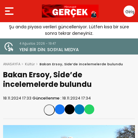
Giriş
Yap
Şu anda piyasa verileri güncelleniyor. Lütfen kısa bir süre
sonra tekrar deneyiniz.
4 Ağustos 2026 - 19:47
URGUSU:
YENİ BİR DİN: SOSYAL MEDYA
MELİ”
ANASAYFA
Kültür
Bakan Ersoy, Side’de incelemelerde bulundu
Bakan Ersoy, Side’de
incelemelerde bulundu
18.11.2024 17:33
Güncellenme :
18.11.2024 17:34