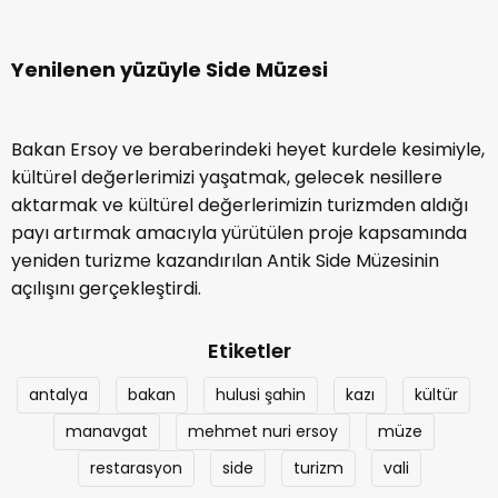
Yenilenen yüzüyle Side Müzesi
Bakan Ersoy ve beraberindeki heyet kurdele kesimiyle,
kültürel değerlerimizi yaşatmak, gelecek nesillere
aktarmak ve kültürel değerlerimizin turizmden aldığı
payı artırmak amacıyla yürütülen proje kapsamında
yeniden turizme kazandırılan Antik Side Müzesinin
açılışını gerçekleştirdi.
Etiketler
antalya
bakan
hulusi şahin
kazı
kültür
manavgat
mehmet nuri ersoy
müze
restarasyon
side
turizm
vali