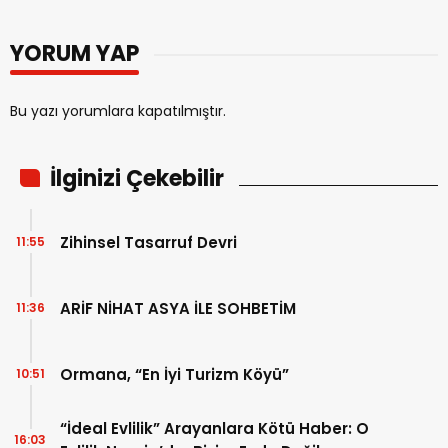
YORUM YAP
Bu yazı yorumlara kapatılmıştır.
İlginizi Çekebilir
Zihinsel Tasarruf Devri
11:55
ARİF NİHAT ASYA İLE SOHBETİM
11:36
Ormana, “En İyi Turizm Köyü”
10:51
“İdeal Evlilik” Arayanlara Kötü Haber: O
16:03