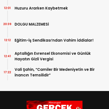
Açıklandı!
Huzuru Ararken Kaybetmek
12:01
DOLGU MALZEMESİ
20:39
Eğitim-İş Sendikası’ndan Vahim İddialar!
12:12
Aptallığın Evrensel Ekonomisi ve Günlük
12:41
Hayatın Gizli Vergisi
Vali Şahin, “Camiler Bir Medeniyetin ve Bir
17:22
İnancın Temsilidir”