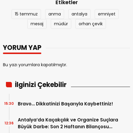
Etiketler
15 temmuz
anma
antalya
emniyet
mesaj
müdür
orhan çevik
YORUM YAP
Bu yazı yorumlara kapatılmıştır.
İlginizi Çekebilir
Bravo… Dikkatinizi Başarıyla Kaybettiniz!
15:30
Antalya’da Kaçakçılık ve Organize Suçlara
12:36
Büyük Darbe: Son 2 Haftanın Bilançosu