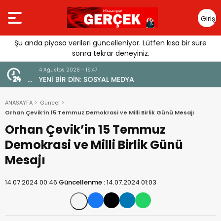
Giriş
Yap
Şu anda piyasa verileri güncelleniyor. Lütfen kısa bir süre
sonra tekrar deneyiniz.
4 Ağustos 2026 - 19:47
URGUSU:
YENİ BİR DİN: SOSYAL MEDYA
MELİ”
ANASAYFA
Güncel
Orhan Çevik’in 15 Temmuz Demokrasi ve Milli Birlik Günü Mesajı
Orhan Çevik’in 15 Temmuz
Demokrasi ve Milli Birlik Günü
Mesajı
14.07.2024 00:46
Güncellenme :
14.07.2024 01:03