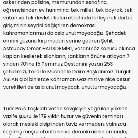
askerinden polisine, memurundan esnafına,
öğrencisinden ev hanımına, tek millet, tek bayrak, tek
vatan ve tek devlet ilkeleri etrafında birleşerek darbe
girişiminin seyrini değiştiren demokrasi
kahramanlarımızı da asla unutmayacağız. Şehadet
emrini gözünü kırpmadan yerine getiren Şehit
Astsubay Ömer HALİSDEMİR’i, vatanı söz konusu olunca
kaplan kesilerek silahların, tankların önüne atlayan 7
sinden 70’ine 15 Temmuz Destanını yazan 253
şehidimizi, Terörle Mücadele Daire Başkanımız Turgut
ASLAN gibi binlerce Kahraman Gazimizi ve nice cesur
yüreklileri de asla unutmayacak, unutturmayacağız.
Türk Polis Teşkilatı vatan sevgisiyle yoğrulan yüksek
vazife şuuru ile 179 yıldır huzur ve güvenin teminatı
olarak mesleki disiplinden taviz vermeden, yalnızca
seçilmiş meşru otoritenin ve demokrasinin emrinde,