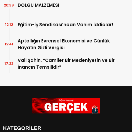
DOLGU MALZEMESİ
20:39
Eğitim-İş Sendikası’ndan Vahim İddialar!
12:12
Aptallığın Evrensel Ekonomisi ve Günlük
12:41
Hayatın Gizli Vergisi
Vali Şahin, “Camiler Bir Medeniyetin ve Bir
17:22
İnancın Temsilidir”
KATEGORİLER