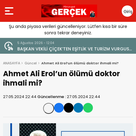
Giriş
Yap
Şu anda piyasa verileri güncelleniyor. Lütfen kısa bir süre
sonra tekrar deneyiniz.
4 Ağustos 2026 - 19:47
 VE TURİZM VURGUSU:
YENİ BİR DİN: SOSYAL MEDYA
ARAR VERİLMEMELİ”
ANASAYFA
Güncel
Ahmet Ali Erol’un ölümü doktor ihmali mi?
Ahmet Ali Erol’un ölümü doktor
ihmali mi?
27.05.2024 22:44
Güncellenme :
27.05.2024 22:44