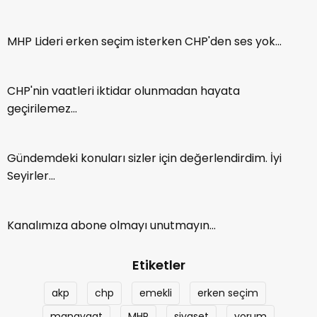
MHP Lideri erken seçim isterken CHP'den ses yok...
CHP'nin vaatleri iktidar olunmadan hayata
geçirilemez...
Gündemdeki konuları sizler için değerlendirdim. İyi
Seyirler...
Kanalımıza abone olmayı unutmayın...
Etiketler
akp
chp
emekli
erken seçim
manavgat
MHP
siyaset
yorum