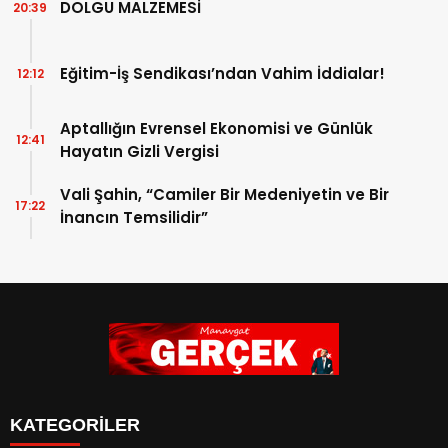
DOLGU MALZEMESİ
20:39
Eğitim-İş Sendikası’ndan Vahim İddialar!
12:12
Aptallığın Evrensel Ekonomisi ve Günlük
12:41
Hayatın Gizli Vergisi
Vali Şahin, “Camiler Bir Medeniyetin ve Bir
17:22
İnancın Temsilidir”
KATEGORİLER