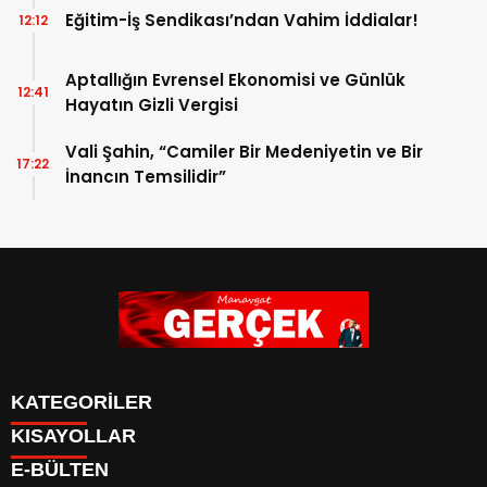
Eğitim-İş Sendikası’ndan Vahim İddialar!
12:12
Aptallığın Evrensel Ekonomisi ve Günlük
12:41
Hayatın Gizli Vergisi
Vali Şahin, “Camiler Bir Medeniyetin ve Bir
17:22
İnancın Temsilidir”
KATEGORİLER
KISAYOLLAR
Siyaset
E-BÜLTEN
Eğitim