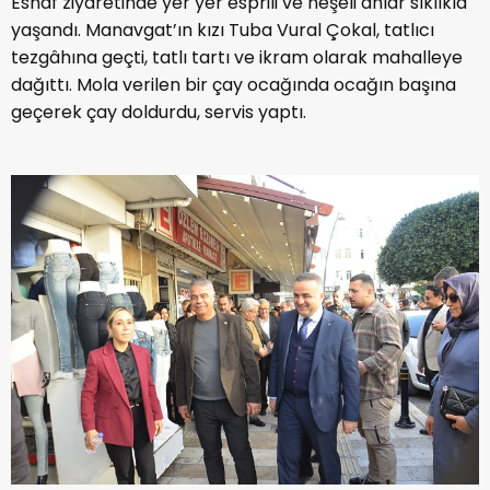
Esnaf ziyaretinde yer yer esprili ve neşeli anlar sıklıkla
yaşandı. Manavgat’ın kızı Tuba Vural Çokal, tatlıcı
tezgâhına geçti, tatlı tartı ve ikram olarak mahalleye
dağıttı. Mola verilen bir çay ocağında ocağın başına
geçerek çay doldurdu, servis yaptı.