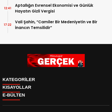
Aptallığın Evrensel Ekonomisi ve Günlük
12:41
Hayatın Gizli Vergisi
Vali Şahin, “Camiler Bir Medeniyetin ve Bir
17:22
İnancın Temsilidir”
KATEGORİLER
KISAYOLLAR
Siyaset
E-BÜLTEN
Eğitim
Güncel
Asayiş