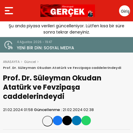
Giriş
Yap
Şu anda piyasa verileri güncelleniyor. Lütfen kısa bir süre
sonra tekrar deneyiniz.
4 Ağustos 2026 - 19:47
URGUSU:
YENİ BİR DİN: SOSYAL MEDYA
MELİ”
ANASAYFA
Güncel
Prof. Dr. Süleyman Okudan Atatürk ve Fevzipaşa caddelerindeydi
Prof. Dr. Süleyman Okudan
Atatürk ve Fevzipaşa
caddelerindeydi
21.02.2024 01:58
Güncellenme :
21.02.2024 02:38