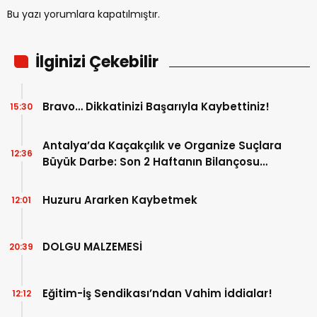
Bu yazı yorumlara kapatılmıştır.
İlginizi Çekebilir
Bravo… Dikkatinizi Başarıyla Kaybettiniz!
15:30
Antalya’da Kaçakçılık ve Organize Suçlara
12:36
Büyük Darbe: Son 2 Haftanın Bilançosu
Açıklandı!
Huzuru Ararken Kaybetmek
12:01
DOLGU MALZEMESİ
20:39
Eğitim-İş Sendikası’ndan Vahim İddialar!
12:12