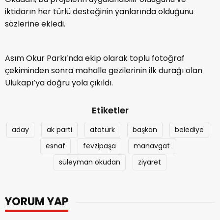
iktidarın her türlü desteğinin yanlarında olduğunu
sözlerine ekledi.
Asım Okur Parkı’nda ekip olarak toplu fotoğraf
çekiminden sonra mahalle gezilerinin ilk durağı olan
Ulukapı’ya doğru yola çıkıldı.
Etiketler
aday
ak parti
atatürk
başkan
belediye
esnaf
fevzipaşa
manavgat
süleyman okudan
ziyaret
YORUM YAP