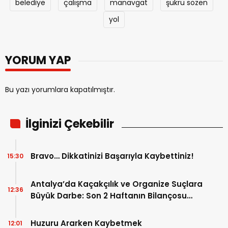
belediye
çalışma
manavgat
şükrü sözen
yol
YORUM YAP
Bu yazı yorumlara kapatılmıştır.
İlginizi Çekebilir
Bravo… Dikkatinizi Başarıyla Kaybettiniz!
15:30
Antalya’da Kaçakçılık ve Organize Suçlara
12:36
Büyük Darbe: Son 2 Haftanın Bilançosu
Açıklandı!
Huzuru Ararken Kaybetmek
12:01