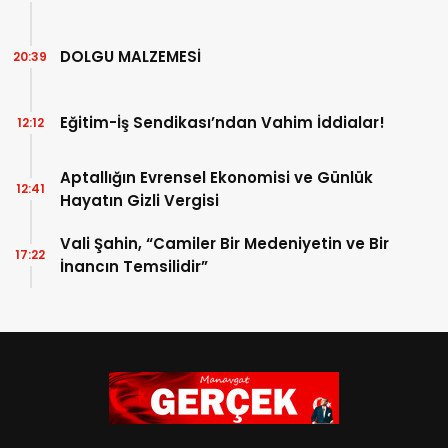
DOLGU MALZEMESİ
20:39
Eğitim-İş Sendikası’ndan Vahim İddialar!
12:12
Aptallığın Evrensel Ekonomisi ve Günlük
12:41
Hayatın Gizli Vergisi
Vali Şahin, “Camiler Bir Medeniyetin ve Bir
17:22
İnancın Temsilidir”