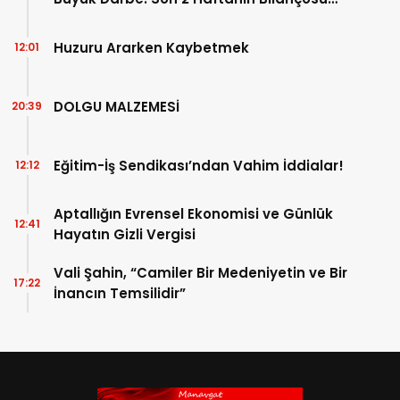
Açıklandı!
Huzuru Ararken Kaybetmek
12:01
DOLGU MALZEMESİ
20:39
Eğitim-İş Sendikası’ndan Vahim İddialar!
12:12
Aptallığın Evrensel Ekonomisi ve Günlük
12:41
Hayatın Gizli Vergisi
Vali Şahin, “Camiler Bir Medeniyetin ve Bir
17:22
İnancın Temsilidir”