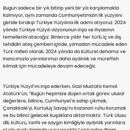
Bugün sadece bir yılı bitirip yeni bir yılı karşılamakla
kalmıyor, aynı zamanda Cumhuriyetimizin ilk yüzyılını
geride bırakıp Türkiye Yüzyılına ilk adımı atıyoruz. 2024
yılında Türkiye Yüzyılı vizyonunun inşa ve ihyasının
temellerini atacağız. Binlerce yıldır her türlü iç ve dış
tehdidin ateş çemberi içinde, yılmadan mücadele eden
Türk milleti olarak, 2024 yılında da kültürel dehamız ve
inancımızla yarınlarımızı daha aydınlık ve müreffeh
kılmak için mücadeleye devam edeceğiz.
Türkiye Yüzyıl’ını inşa ederken, Gazi Mustafa Kemal
Atatürk’ün, “Bugün hepimize düşen ortak görev; ulusal
değerlere, bilince, Cumhuriyet'e sahip çıkmak,
Çanakkale'yi, Kurtuluş Savaşı'nı kazanan ruhu korumak
ve bu bilinci gelecek kuşaklara aktarmaktır. Türk Ulusu
dili, kültürü, tarihi ve saygın kimliğiyle aydınlık yarınlara
el ele güçlü biçimde yürüyecektir.” sözünden ilham