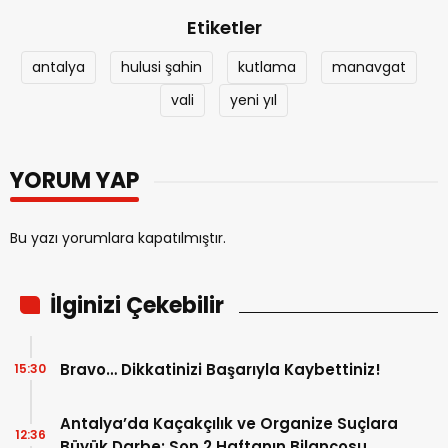
Etiketler
antalya
hulusi şahin
kutlama
manavgat
vali
yeni yıl
YORUM YAP
Bu yazı yorumlara kapatılmıştır.
İlginizi Çekebilir
Bravo… Dikkatinizi Başarıyla Kaybettiniz!
15:30
Antalya’da Kaçakçılık ve Organize Suçlara
12:36
Büyük Darbe: Son 2 Haftanın Bilançosu