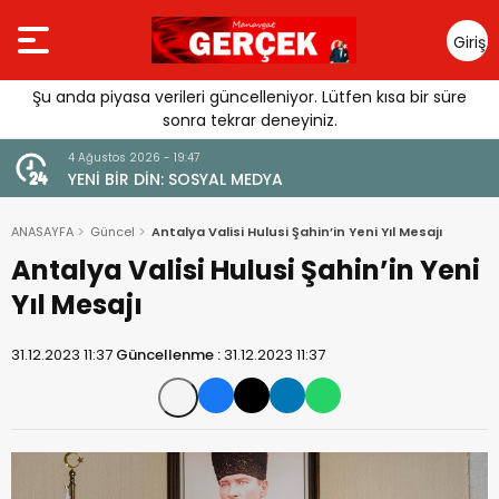
Giriş
Yap
Şu anda piyasa verileri güncelleniyor. Lütfen kısa bir süre
sonra tekrar deneyiniz.
4 Ağustos 2026 - 19:47
URGUSU:
YENİ BİR DİN: SOSYAL MEDYA
MELİ”
ANASAYFA
Güncel
Antalya Valisi Hulusi Şahin’in Yeni Yıl Mesajı
Antalya Valisi Hulusi Şahin’in Yeni
Yıl Mesajı
31.12.2023 11:37
Güncellenme :
31.12.2023 11:37