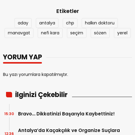
Etiketler
aday
antalya
chp
halkın doktoru
manavgat
nefi kara
seçim
sözen
yerel
YORUM YAP
Bu yazı yorumlara kapatılmıştır.
İlginizi Çekebilir
Bravo… Dikkatinizi Başarıyla Kaybettiniz!
15:30
Antalya’da Kaçakçılık ve Organize Suçlara
12:36