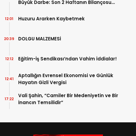
Büyük Darbe: Son 2 Haftanın Bilançosu
Açıklandı!
Huzuru Ararken Kaybetmek
12:01
DOLGU MALZEMESİ
20:39
Eğitim-İş Sendikası’ndan Vahim İddialar!
12:12
Aptallığın Evrensel Ekonomisi ve Günlük
12:41
Hayatın Gizli Vergisi
Vali Şahin, “Camiler Bir Medeniyetin ve Bir
17:22
İnancın Temsilidir”