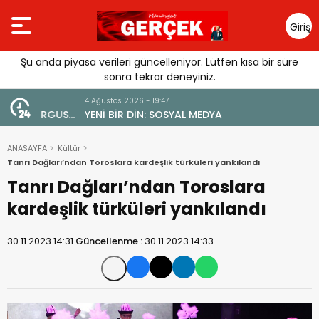
Giriş
Yap
Şu anda piyasa verileri güncelleniyor. Lütfen kısa bir süre
sonra tekrar deneyiniz.
4 Ağustos 2026 - 19:47
URGUSU:
YENİ BİR DİN: SOSYAL MEDYA
MELİ”
ANASAYFA
Kültür
Tanrı Dağları’ndan Toroslara kardeşlik türküleri yankılandı
Tanrı Dağları’ndan Toroslara
kardeşlik türküleri yankılandı
30.11.2023 14:31
Güncellenme :
30.11.2023 14:33