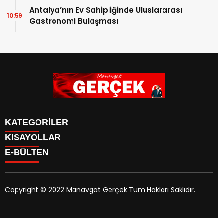
Antalya’nın Ev Sahipliğinde Uluslararası
10:59
Gastronomi Bulaşması
KATEGORİLER
KISAYOLLAR
Siyaset
E-BÜLTEN
Eğitim
Güncel
Asayiş
Yazarlar
Copyright © 2022 Manavgat Gerçek Tüm Hakları Saklıdır.
Ekonomi
manavgatgercek.com
e-bültenine abone olarak,
Turizm
tarafınıza haber, duyuru ve kampanya içerikli e-postaların