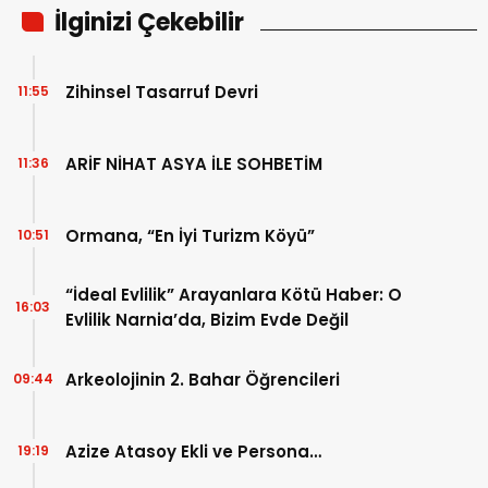
İlginizi Çekebilir
Zihinsel Tasarruf Devri
11:55
ARİF NİHAT ASYA İLE SOHBETİM
11:36
Ormana, “En İyi Turizm Köyü”
10:51
“İdeal Evlilik” Arayanlara Kötü Haber: O
16:03
Evlilik Narnia’da, Bizim Evde Değil
Arkeolojinin 2. Bahar Öğrencileri
09:44
Azize Atasoy Ekli ve Persona…
19:19