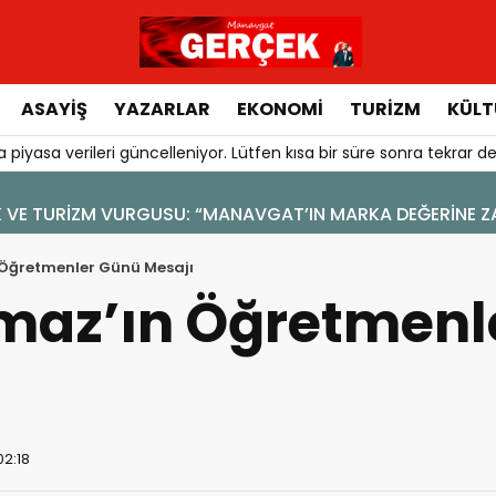
ASAYIŞ
YAZARLAR
EKONOMI
TURIZM
KÜLT
 piyasa verileri güncelleniyor. Lütfen kısa bir süre sonra tekrar de
Öğretmenler Günü Mesajı
az’ın Öğretmenl
02:18