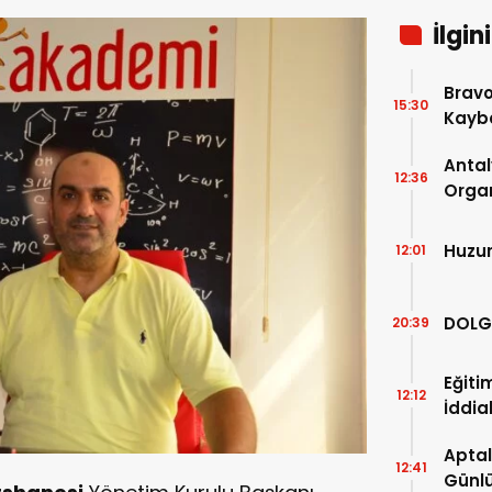
İlgin
Bravo
15:30
Kaybe
Antal
12:36
Organ
Son 2
Açıkl
Huzu
12:01
DOLG
20:39
Eğiti
12:12
İddia
Aptal
12:41
Günlü