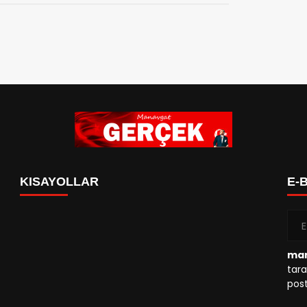
KISAYOLLAR
E-
man
tara
post