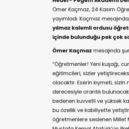
Hedef- Pegem Akademi Der
Ömer Kaçmaz, 24 Kasım Öğre
yayımladı. Kaçmaz mesajında,
yılmaz kalemli ordusu öğre
içinde bulunduğu pek çok s
Ömer Kaçmaz
mesajında şunl
“Öğretmenler! Yeni kuşağı, c
eğitimcileri, sizler yetiştirecek
olacaktır. Eserin kıymeti, sizin
derecesiyle orantılı bulunacakt
bedenen kuvvetli ve yüksek kara
bu özellik ve kabiliyette yetişti
öğretmenlere seslenen Millet
Mustafa Kemal Atatürk’ün ilkele