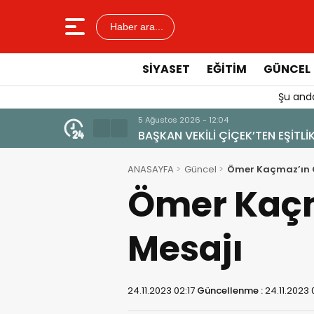
Haber ara...
SIYASET
EĞITIM
GÜNCEL
Şu anda
4 Ağustos 2026 - 19:47
YENİ BİR DİN: SOSYAL MEDYA
ANASAYFA
Güncel
Ömer Kaçmaz’ın 
Ömer Kaçm
Mesajı
24.11.2023 02:17
Güncellenme :
24.11.2023 