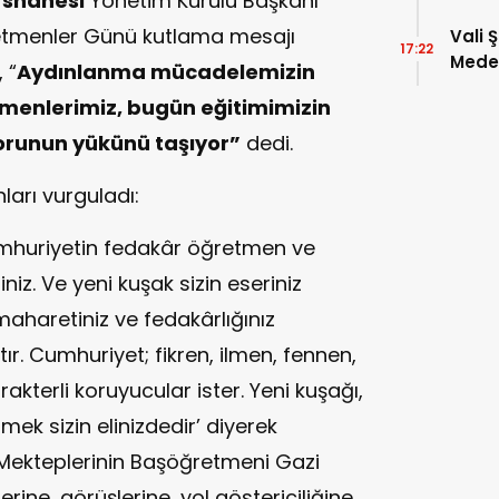
shanesi
Yönetim Kurulu Başkanı
tmenler Günü kutlama mesajı
Vali 
17:22
Meden
 “
Aydınlanma mücadelemizin
Temsi
tmenlerimiz, bugün eğitimimizin
orunun yükünü taşıyor”
dedi.
arı vurguladı:
umhuriyetin fedakâr öğretmen ve
siniz. Ve yeni kuşak sizin eseriniz
 maharetiniz ve fedakârlığınız
ır. Cumhuriyet; fikren, ilmen, fennen,
kterli koruyucular ister. Yeni kuşağı,
rmek sizin elinizdedir’ diyerek
 Mekteplerinin Başöğretmeni Gazi
rine, görüşlerine, yol göstericiliğine