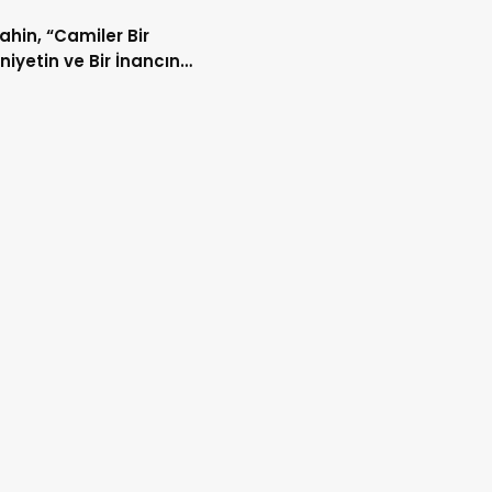
Şahin, “Camiler Bir
iyetin ve Bir İnancın
lidir”