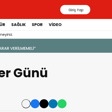
Giriş Yap
ÜR
SAĞLIK
SPOR
VIDEO
neyiniz.
31 Temmuz 20
Manavgat 
er Günü