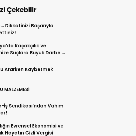
izi Çekebilir
… Dikkatinizi Başarıyla
ttiniz!
ya’da Kaçakçılık ve
ize Suçlara Büyük Darbe:
 Haftanın Bilançosu
andı!
ru Ararken Kaybetmek
U MALZEMESİ
m-İş Sendikası’ndan Vahim
lar!
lığın Evrensel Ekonomisi ve
k Hayatın Gizli Vergisi