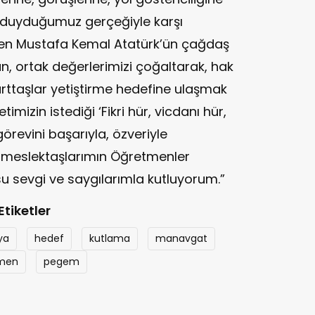
 duyduğumuz gerçeğiyle karşı
men Mustafa Kemal Atatürk’ün çağdaş
, ortak değerlerimizi çoğaltarak, hak
yurttaşlar yetiştirme hedefine ulaşmak
izin istediği ‘Fikri hür, vicdanı hür,
görevini başarıyla, özveriyle
 meslektaşlarımın Öğretmenler
su sevgi ve saygılarımla kutluyorum.”
Etiketler
ya
hedef
kutlama
manavgat
men
pegem