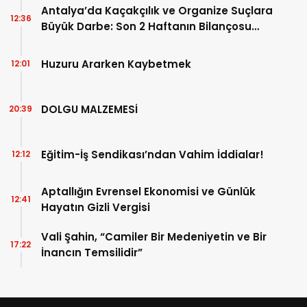
Antalya’da Kaçakçılık ve Organize Suçlara
12:36
Büyük Darbe: Son 2 Haftanın Bilançosu
Açıklandı!
Huzuru Ararken Kaybetmek
12:01
DOLGU MALZEMESİ
20:39
Eğitim-İş Sendikası’ndan Vahim İddialar!
12:12
Aptallığın Evrensel Ekonomisi ve Günlük
12:41
Hayatın Gizli Vergisi
Vali Şahin, “Camiler Bir Medeniyetin ve Bir
17:22
İnancın Temsilidir”