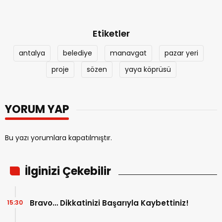
Etiketler
antalya
belediye
manavgat
pazar yeri
proje
sözen
yaya köprüsü
YORUM YAP
Bu yazı yorumlara kapatılmıştır.
İlginizi Çekebilir
Bravo… Dikkatinizi Başarıyla Kaybettiniz!
15:30