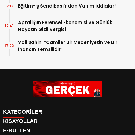
Eğitim-İş Sendikası’ndan Vahim İddialar!
12:12
Aptallığın Evrensel Ekonomisi ve Günlük
12:41
Hayatın Gizli Vergisi
Vali Şahin, “Camiler Bir Medeniyetin ve Bir
17:22
İnancın Temsilidir”
KATEGORİLER
KISAYOLLAR
Siyaset
E-BÜLTEN
Eğitim