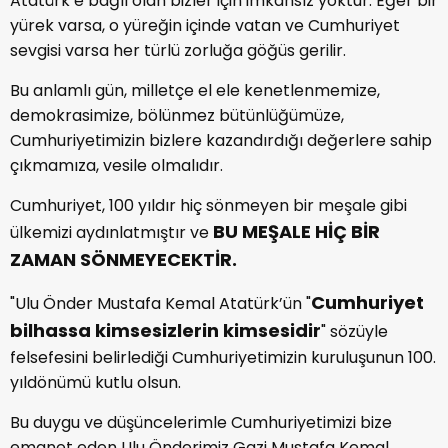
Atatürk’e bağlı olan bizler için imkansız yoktur. Eğer bir
yürek varsa, o yüreğin içinde vatan ve Cumhuriyet
sevgisi varsa her türlü zorluğa göğüs gerilir.
Bu anlamlı gün, milletçe el ele kenetlenmemize,
demokrasimize, bölünmez bütünlüğümüze,
Cumhuriyetimizin bizlere kazandırdığı değerlere sahip
çıkmamıza, vesile olmalıdır.
Cumhuriyet, 100 yıldır hiç sönmeyen bir meşale gibi
BU MEŞALE HİÇ BİR
ülkemizi aydınlatmıştır ve
ZAMAN SÖNMEYECEKTİR.
Cumhuriyet
"Ulu Önder Mustafa Kemal Atatürk’ün "
bilhassa kimsesizlerin kimsesidir
" sözüyle
felsefesini belirlediği Cumhuriyetimizin kuruluşunun 100.
yıldönümü kutlu olsun.
Bu duygu ve düşüncelerimle Cumhuriyetimizi bize
emanet eden Ulu Önderimiz Gazi Mustafa Kemal