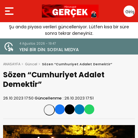
Giriş
Yap
Şu anda piyasa verileri güncelleniyor. Lütfen kısa bir süre
sonra tekrar deneyiniz.
4 Ağustos 2026 - 19:47
URGUSU:
YENİ BİR DİN: SOSYAL MEDYA
MELİ”
ANASAYFA
Güncel
Sözen “Cumhuriyet Adalet Demektir”
Sözen “Cumhuriyet Adalet
Demektir”
26.10.2023 17:50
Güncellenme :
26.10.2023 17:51