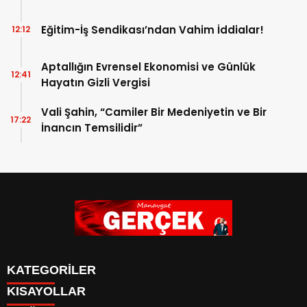
Eğitim-İş Sendikası’ndan Vahim İddialar!
12:12
Aptallığın Evrensel Ekonomisi ve Günlük
12:41
Hayatın Gizli Vergisi
Vali Şahin, “Camiler Bir Medeniyetin ve Bir
17:22
İnancın Temsilidir”
KATEGORİLER
KISAYOLLAR
Siyaset