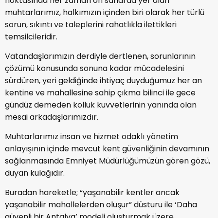
noktasında her zaman ön saflarda yer alan
muhtarlarımız, halkımızın içinden biri olarak her türlü
sorun, sıkıntı ve taleplerini rahatlıkla ilettikleri
temsilcileridir.
Vatandaşlarımızın derdiyle dertlenen, sorunlarının
çözümü konusunda sonuna kadar mücadelesini
sürdüren, yeri geldiğinde ihtiyaç duyduğumuz her an
kentine ve mahallesine sahip çıkma bilinci ile gece
gündüz demeden kolluk kuvvetlerinin yanında olan
mesai arkadaşlarımızdır.
Muhtarlarımız insan ve hizmet odaklı yönetim
anlayışının içinde mevcut kent güvenliğinin devamının
sağlanmasında Emniyet Müdürlüğümüzün gören gözü,
duyan kulağıdır.
Buradan hareketle; “yaşanabilir kentler ancak
yaşanabilir mahallelerden oluşur” düsturu ile ‘Daha
güvenli bir Antalya’ modeli oluşturmak üzere