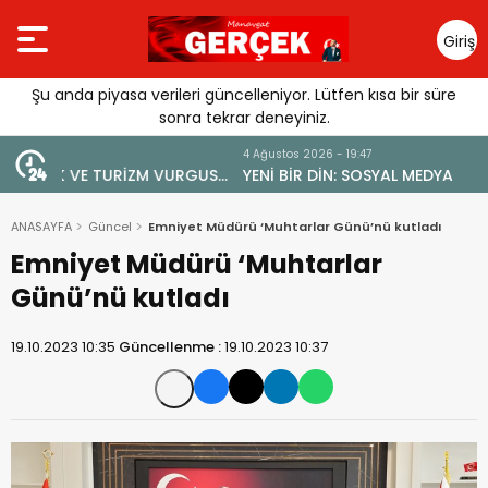
Giriş
Yap
Şu anda piyasa verileri güncelleniyor. Lütfen kısa bir süre
sonra tekrar deneyiniz.
4 Ağustos 2026 - 19:47
URGUSU:
YENİ BİR DİN: SOSYAL MEDYA
MELİ”
ANASAYFA
Güncel
Emniyet Müdürü ‘Muhtarlar Günü’nü kutladı
Emniyet Müdürü ‘Muhtarlar
Günü’nü kutladı
19.10.2023 10:35
Güncellenme :
19.10.2023 10:37