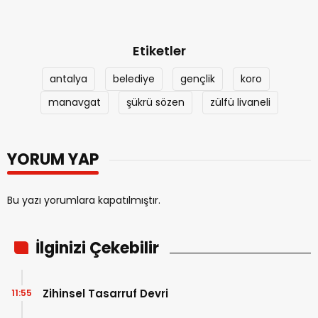
Etiketler
antalya
belediye
gençlik
koro
manavgat
şükrü sözen
zülfü livaneli
YORUM YAP
Bu yazı yorumlara kapatılmıştır.
İlginizi Çekebilir
Zihinsel Tasarruf Devri
11:55