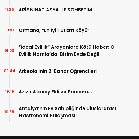
ARİF NİHAT ASYA İLE SOHBETİM
11:36
Ormana, “En İyi Turizm Köyü”
10:51
“İdeal Evlilik” Arayanlara Kötü Haber: O
16:03
Evlilik Narnia’da, Bizim Evde Değil
Arkeolojinin 2. Bahar Öğrencileri
09:44
Azize Atasoy Ekli ve Persona…
19:19
Antalya’nın Ev Sahipliğinde Uluslararası
10:59
Gastronomi Bulaşması