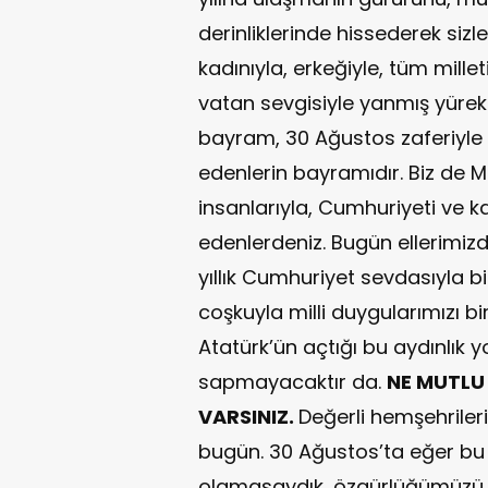
derinliklerinde hissederek siz
kadınıyla, erkeğiyle, tüm millet
vatan sevgisiyle yanmış yürekle
bayram, 30 Ağustos zaferiyle
edenlerin bayramıdır. Biz de 
insanlarıyla, Cumhuriyeti ve 
edenlerdeniz. Bugün ellerimizd
yıllık Cumhuriyet sevdasıyla bi
coşkuyla milli duygularımızı bi
Atatürk’ün açtığı bu aydınlık
sapmayacaktır da.
NE MUTLU 
VARSINIZ.
Değerli hemşehriler
bugün. 30 Ağustos’ta eğer bu
olamasaydık, özgürlüğümüzü, 