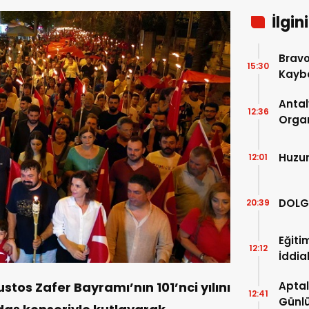
İlgin
Bravo
15:30
Kaybe
Antal
12:36
Organ
Son 2
Açıkl
Huzu
12:01
DOLG
20:39
Eğiti
12:12
İddia
tos Zafer Bayramı’nın 101’nci yılını
Aptal
12:41
Günlü