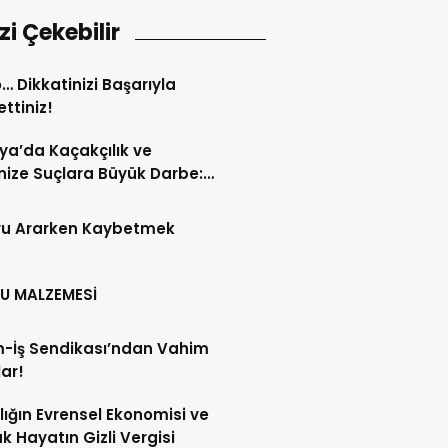
izi Çekebilir
… Dikkatinizi Başarıyla
ttiniz!
ya’da Kaçakçılık ve
ize Suçlara Büyük Darbe:
 Haftanın Bilançosu
andı!
ru Ararken Kaybetmek
U MALZEMESİ
m-İş Sendikası’ndan Vahim
lar!
lığın Evrensel Ekonomisi ve
k Hayatın Gizli Vergisi