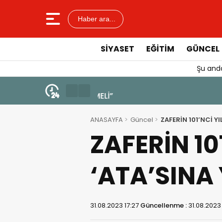
Haber ara...
SIYASET
EĞITIM
GÜNCEL
Şu anda
4 Ağustos 2026 - 19:47
YENİ BİR DİN: SOSYAL MEDYA
ANASAYFA
Güncel
ZAFERİN 10
‘ATA’SINA
31.08.2023 17:27
Güncellenme :
31.08.2023