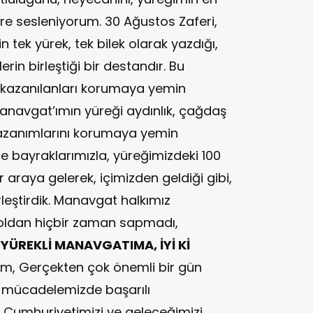
lere sesleniyorum. 30 Ağustos Zaferi,
in tek yürek, tek bilek olarak yazdığı,
rin birleştiği bir destandır. Bu
 kazanılanları korumaya yemin
Manavgat’ımın yüreği aydınlık, çağdaş
kazanımlarını korumaya yemin
e bayraklarımızla, yüreğimizdeki 100
r araya gelerek, içimizden geldiği gibi,
rleştirdik. Manavgat halkımız
 yoldan hiçbir zaman sapmadı,
YÜREKLİ MANAVGATIMA, İYİ Kİ
im, Gerçekten çok önemli bir gün
 mücadelemizde başarılı
Cumhuriyetimizi ve geleceğimizi