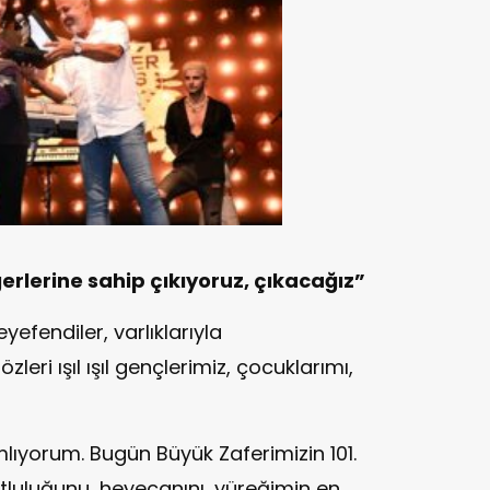
rlerine sahip çıkıyoruz, çıkacağız”
efendiler, varlıklarıyla
leri ışıl ışıl gençlerimiz, çocuklarımı,
amlıyorum. Bugün Büyük Zaferimizin 101.
tluluğunu, heyecanını, yüreğimin en