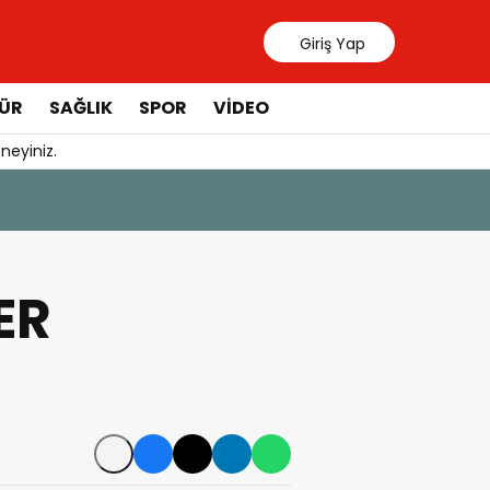
Giriş Yap
ÜR
SAĞLIK
SPOR
VIDEO
neyiniz.
31 Temmuz 20
Manavgat 
ER