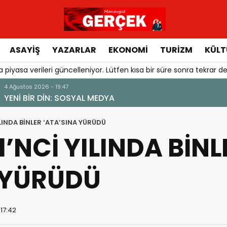
ASAYIŞ
YAZARLAR
EKONOMI
TURIZM
KÜLT
 piyasa verileri güncelleniyor. Lütfen kısa bir süre sonra tekrar de
ZAFERİN 101’NCİ YILINDA BİNLER ‘ATA’SINA YÜRÜDÜ
1’NCİ YILINDA BİNL
 YÜRÜDÜ
 17:42