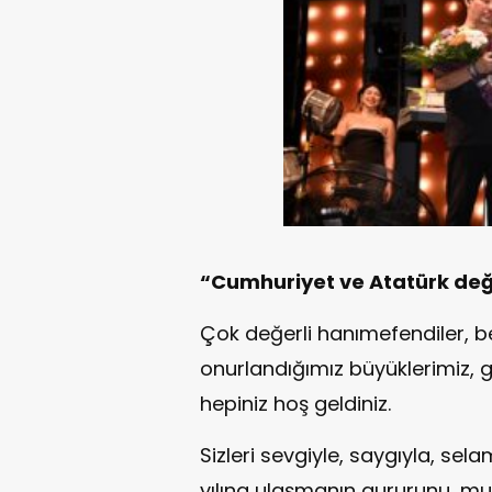
“Cumhuriyet ve Atatürk değe
Çok değerli hanımefendiler, bey
onurlandığımız büyüklerimiz, göz
hepiniz hoş geldiniz.
Sizleri sevgiyle, saygıyla, sel
yılına ulaşmanın gururunu, mu