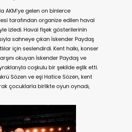
da AKM’ye gelen on binlerce
si tarafından organize edilen havai
yle izledi. Havai fişek gösterilerinin
ıyla sahneye çıkan İskender Paydaş
ılar için seslendirdi. Kent halkı, konser
 Marşını okuyan İskender Paydaş ve
aklarıyla coşkulu bir şekilde eşlik etti.
krü Sözen ve eşi Hatice Sözen, kent
rak çocuklarla birlikte oyun oynadı,