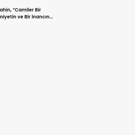
Şahin, “Camiler Bir
iyetin ve Bir İnancın
lidir”