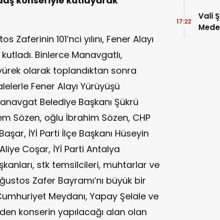
daş konseriyle kutlayarak
Vali 
17:22
Meden
 Zaferinin 101’nci yılını, Fener Alayı
Temsi
kutladı. Binlerce Manavgatlı,
ürek olarak toplandıktan sonra
lelerle Fener Alayı Yürüyüşü
 Manavgat Belediye Başkanı Şükrü
İrem Sözen, oğlu İbrahim Sözen, CHP
şar, İYİ Parti İlçe Başkanı Hüseyin
Aliye Coşar, İYİ Parti Antalya
şkanları, stk temsilcileri, muhtarlar ve
Ağustos Zafer Bayramı’nı büyük bir
 Cumhuriyet Meydanı, Yapay Şelale ve
den konserin yapılacağı alan olan