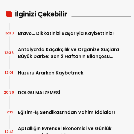
İlginizi Çekebilir
Bravo… Dikkatinizi Başarıyla Kaybettiniz!
15:30
Antalya’da Kaçakçılık ve Organize Suçlara
12:36
Büyük Darbe: Son 2 Haftanın Bilançosu
Açıklandı!
Huzuru Ararken Kaybetmek
12:01
DOLGU MALZEMESİ
20:39
Eğitim-İş Sendikası’ndan Vahim İddialar!
12:12
Aptallığın Evrensel Ekonomisi ve Günlük
12:41