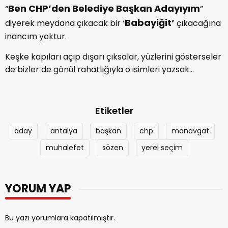
Ben CHP’den Belediye Başkan Adayıyım
“
”
Babayiğit’
diyerek meydana çıkacak bir ‘
çıkacağına
inancım yoktur.
Keşke kapıları açıp dışarı çıksalar, yüzlerini gösterseler
de bizler de gönül rahatlığıyla o isimleri yazsak…
Etiketler
aday
antalya
başkan
chp
manavgat
muhalefet
sözen
yerel seçim
YORUM YAP
Bu yazı yorumlara kapatılmıştır.