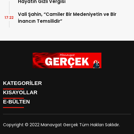
Hayatın Gizli Vergisi
Vali Şahin, “Camiler Bir Medeniyetin ve Bir
17:22
İnancın Temsilidir”
KATEGORİLER
KISAYOLLAR
Siyaset
E-BÜLTEN
Eğitim
Güncel
Asayiş
Yazarlar
Copyright © 2022 Manavgat Gerçek Tüm Hakları Saklıdır.
Ekonomi
manavgatgercek.com
e-bültenine abone olarak,