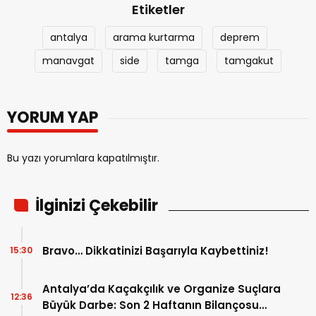
Etiketler
antalya
arama kurtarma
deprem
manavgat
side
tamga
tamgakut
YORUM YAP
Bu yazı yorumlara kapatılmıştır.
İlginizi Çekebilir
Bravo… Dikkatinizi Başarıyla Kaybettiniz!
15:30
Antalya’da Kaçakçılık ve Organize Suçlara
12:36
Büyük Darbe: Son 2 Haftanın Bilançosu