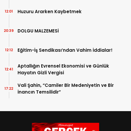
Açıklandı!
Huzuru Ararken Kaybetmek
12:01
DOLGU MALZEMESİ
20:39
Eğitim-İş Sendikası’ndan Vahim İddialar!
12:12
Aptallığın Evrensel Ekonomisi ve Günlük
12:41
Hayatın Gizli Vergisi
Vali Şahin, “Camiler Bir Medeniyetin ve Bir
17:22
İnancın Temsilidir”