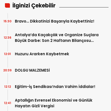
İlginizi Çekebilir
Bravo… Dikkatinizi Başarıyla Kaybettiniz!
15:30
Antalya’da Kaçakçılık ve Organize Suçlara
12:36
Büyük Darbe: Son 2 Haftanın Bilançosu
Açıklandı!
Huzuru Ararken Kaybetmek
12:01
DOLGU MALZEMESİ
20:39
Eğitim-İş Sendikası’ndan Vahim İddialar!
12:12
Aptallığın Evrensel Ekonomisi ve Günlük
12:41
Hayatın Gizli Vergisi