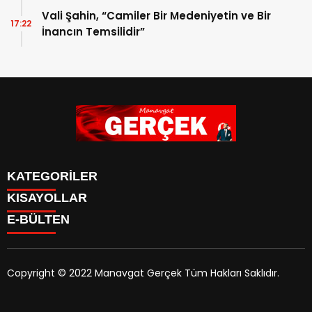
Vali Şahin, “Camiler Bir Medeniyetin ve Bir
17:22
İnancın Temsilidir”
KATEGORİLER
KISAYOLLAR
Siyaset
E-BÜLTEN
Eğitim
Güncel
Asayiş
Yazarlar
Copyright © 2022 Manavgat Gerçek Tüm Hakları Saklıdır.
Ekonomi
manavgatgercek.com
e-bültenine abone olarak,
Turizm
tarafınıza haber, duyuru ve kampanya içerikli e-postaların