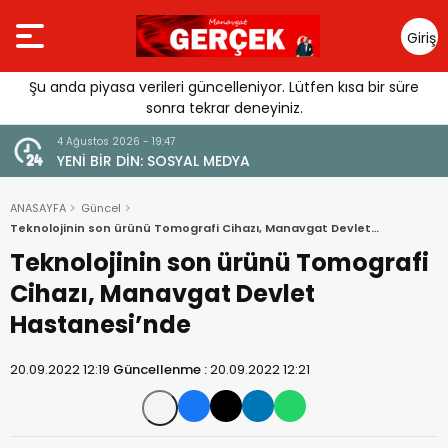
Giriş
Yap
Şu anda piyasa verileri güncelleniyor. Lütfen kısa bir süre
sonra tekrar deneyiniz.
4 Ağustos 2026 - 19:47
URGUSU:
YENİ BİR DİN: SOSYAL MEDYA
MELİ”
ANASAYFA
Güncel
Teknolojinin son ürünü Tomografi Cihazı, Manavgat Devlet
Hastanesi’nde
Teknolojinin son ürünü Tomografi
Cihazı, Manavgat Devlet
Hastanesi’nde
20.09.2022 12:19
Güncellenme :
20.09.2022 12:21