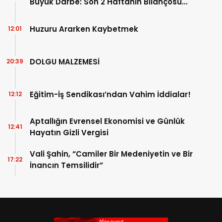
Büyük Darbe: Son 2 Haftanın Bilançosu
Açıklandı!
Huzuru Ararken Kaybetmek
12:01
DOLGU MALZEMESİ
20:39
Eğitim-İş Sendikası’ndan Vahim İddialar!
12:12
Aptallığın Evrensel Ekonomisi ve Günlük
12:41
Hayatın Gizli Vergisi
Vali Şahin, “Camiler Bir Medeniyetin ve Bir
17:22
İnancın Temsilidir”