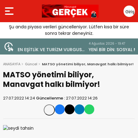
Giriş
Yap
Şu anda piyasa verileri güncelleniyor. Lütfen kısa bir süre
sonra tekrar deneyiniz.
4 Ağustos 2026 - 19:47
 VURGUSU:
YENİ BİR DİN: SOSYAL MEDYA
MEMELİ”
ANASAYFA
Güncel
MATSO yönetimi biliyor, Manavgat halkı bilmiyor!
MATSO yönetimi biliyor,
Manavgat halkı bilmiyor!
27.07.2022 14:24
Güncellenme :
27.07.2022 14:26