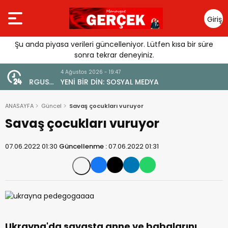
Giriş
Yap
Şu anda piyasa verileri güncelleniyor. Lütfen kısa bir süre
sonra tekrar deneyiniz.
4 Ağustos 2026 - 19:47
URGUSU:
YENİ BİR DİN: SOSYAL MEDYA
MELİ”
ANASAYFA
Güncel
Savaş çocukları vuruyor
Savaş çocukları vuruyor
07.06.2022 01:30
Güncellenme :
07.06.2022 01:31
Ukrayna'da savaşta anne ve babalarını