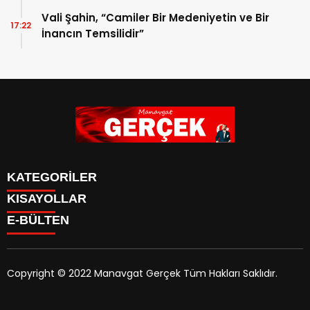
Vali Şahin, “Camiler Bir Medeniyetin ve Bir
17:22
İnancın Temsilidir”
KATEGORİLER
KISAYOLLAR
Siyaset
E-BÜLTEN
Eğitim
Güncel
Asayiş
Yazarlar
Copyright © 2022 Manavgat Gerçek Tüm Hakları Saklıdır.
Ekonomi
manavgatgercek.com
e-bültenine abone olarak,
Turizm
tarafınıza haber, duyuru ve kampanya içerikli e-postaların