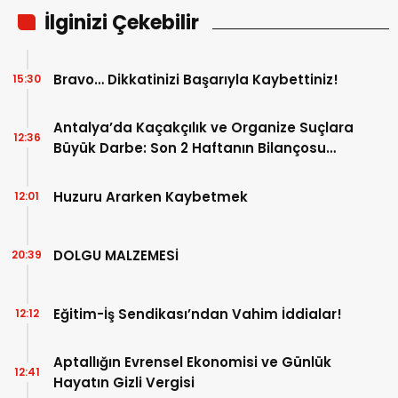
İlginizi Çekebilir
Bravo… Dikkatinizi Başarıyla Kaybettiniz!
15:30
Antalya’da Kaçakçılık ve Organize Suçlara
12:36
Büyük Darbe: Son 2 Haftanın Bilançosu
Açıklandı!
Huzuru Ararken Kaybetmek
12:01
DOLGU MALZEMESİ
20:39
Eğitim-İş Sendikası’ndan Vahim İddialar!
12:12
Aptallığın Evrensel Ekonomisi ve Günlük
12:41
Hayatın Gizli Vergisi