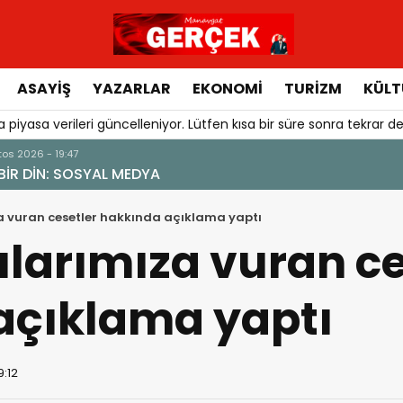
ASAYIŞ
YAZARLAR
EKONOMI
TURIZM
KÜLT
 piyasa verileri güncelleniyor. Lütfen kısa bir süre sonra tekrar de
ıza vuran cesetler hakkında açıklama yaptı
yılarımıza vuran c
açıklama yaptı
9:12