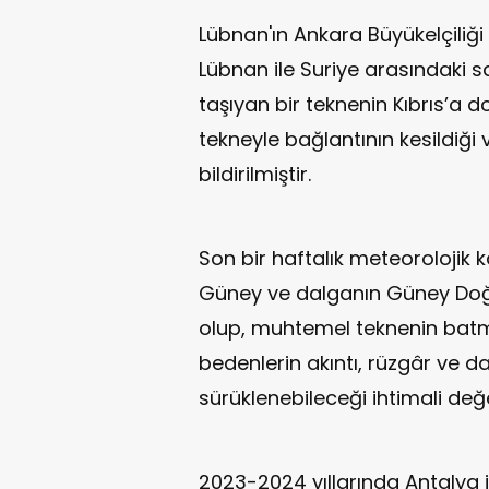
Lübnan'ın Ankara Büyükelçiliği 
Lübnan ile Suriye arasındaki sa
taşıyan bir teknenin Kıbrıs’a d
tekneyle bağlantının kesildiğ
bildirilmiştir.
Son bir haftalık meteorolojik 
Güney ve dalganın Güney Doğu
olup, muhtemel teknenin bat
bedenlerin akıntı, rüzgâr ve da
sürüklenebileceği ihtimali değe
2023-2024 yıllarında Antalya 