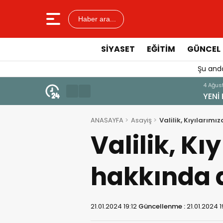
Haber ara...
SIYASET
EĞITIM
GÜNCEL
Şu anda
4 Ağustos 2026 - 19:47
YENİ BİR DİN: SOSYAL MEDYA
ANASAYFA
Asayiş
Valilik, Kıyılarım
Valilik, Kı
hakkında 
21.01.2024 19:12
Güncellenme :
21.01.2024 1