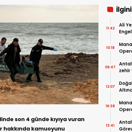
İlgin
Ali Ye
11:42
Engel
Mana
10:18
Oper
Antal
09:47
zehir
temiz
Doğal
12:07
Altın
Manav
16:38
Oper
ilinde son 4 günde kıyıya vuran
Antal
13:41
ler hakkında kamuoyunu
Görev