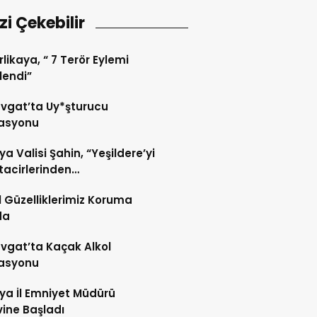
izi Çekebilir
rlikaya, “ 7 Terör Eylemi
lendi”
vgat’ta Uy*şturucu
asyonu
ya Valisi Şahin, “Yeşildere’yi
 tacirlerinden
leyeceğiz!”
 Güzelliklerimiz Koruma
da
gat’ta Kaçak Alkol
asyonu
ya İl Emniyet Müdürü
ine Başladı