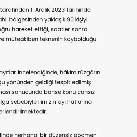
tarafından 11 Aralık 2023 tarihinde
hil bölgesinden yaklaşık 90 kişiyi
oğru hareket ettiği, saatler sonra
i ve müteakiben teknenin kaybolduğu
kayıtlar incelendiğinde, hâkim rüzgârın
 yönünden geldiği tespit edilmiş
ması sonucunda bahse konu cansız
lga sebebiyle ilimizin kıyı hatlarına
rlendirilmektedir.
ilinde herhangi bir düzensiz göçmen