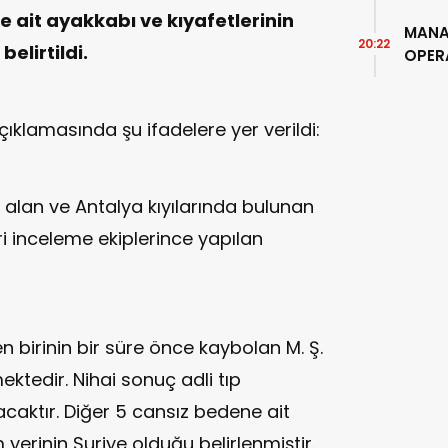
ne ait ayakkabı ve kıyafetlerinin
MANA
20:22
elirtildi.
OPER
açıklamasında şu ifadelere yer verildi:
 alan ve Antalya kıyılarında bulunan
eri inceleme ekiplerince yapılan
 birinin bir süre önce kaybolan M. Ş.
ektedir. Nihai sonuç adli tıp
caktır. Diğer 5 cansız bedene ait
 yerinin Suriye olduğu belirlenmiştir.