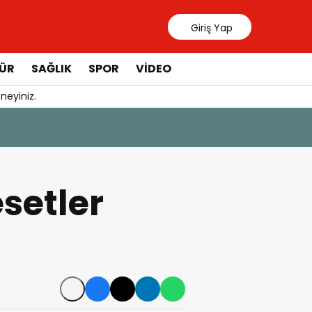
Giriş Yap
ÜR
SAĞLIK
SPOR
VIDEO
neyiniz.
31 Temmuz 20
Manavgat 
esetler