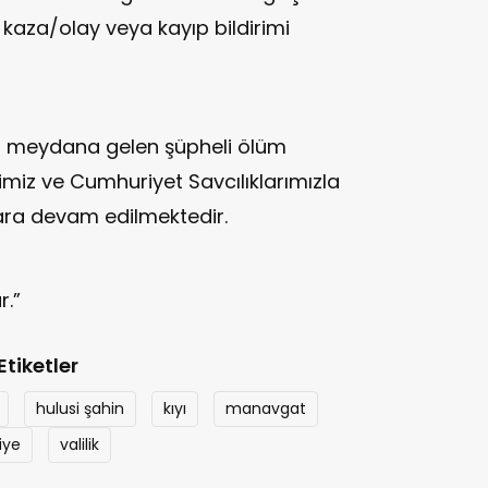
r kaza/olay veya kayıp bildirimi
da meydana gelen şüpheli ölüm
erimiz ve Cumhuriyet Savcılıklarımızla
lara devam edilmektedir.
.”
Etiketler
hulusi şahin
kıyı
manavgat
iye
valilik